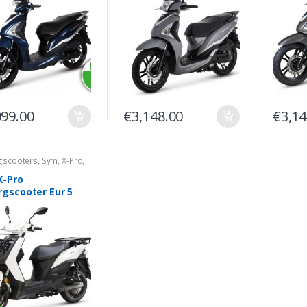
099.00
€
3,148.00
€
3,14
gscooters
,
Sym
,
X-Pro
,
k
X-Pro
rgscooter Eur 5