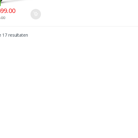
699.00
.00
e 17 resultaten