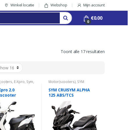
Winkel locatie
Webshop
Mijn account
€
0.00
0
Toont alle 17 resultaten
cooters
,
E-Xpro
,
Sym
,
Motor(scooters)
,
SYM
kelijk
Motorscooter
Xpro 2.0
SYM CRUISYM ALPHA
scooter
125 ABS/TCS
uwd Dubbele