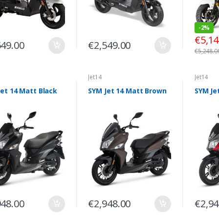
-
2%
€
5,14
549.00
€
2,549.00
€
5,248.0
Jet14
Jet14
et 14 Matt Black
SYM Jet 14 Matt Brown
SYM Je
948.00
€
2,948.00
€
2,94