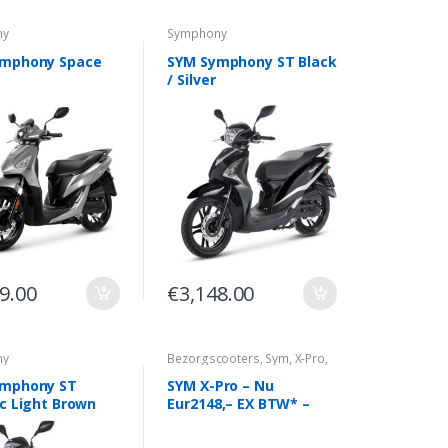
ny
Symphony
ymphony Space
SYM Symphony ST Black
/ Silver
9.00
€
3,148.00
ny
Bezorgscooters
,
Sym
,
X-Pro
,
Zakelijk
ymphony ST
SYM X-Pro – Nu
ic Light Brown
Eur2148,– EX BTW* –
Bezorgscooter Eur5- >
THUISBEZORGD ACTIE