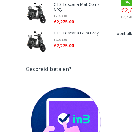
-
2%
GTS Toscana Mat Corris
€
2,
Grey
€
2,299.00
€
2,750
€
2,275.00
GTS Toscana Lava Grey
Toont all
€
2,299.00
€
2,275.00
Gespreid betalen?