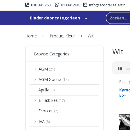
Skip
Skip
010 841 2603
0108412603
info@scooterselect.nl
to
to
navigation
content
Blader door categorieen
Home
Product Kleur
Wit
Wit
Browse Categories
AGM
(21)
AGM Goccia
(14)
Bezor
Kymco
Aprilla
(3)
E5+
E-Fatbikes
(17)
Ecooter
(7)
IVA
(8)