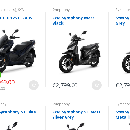
(scooters)
,
SYM
Symphony
Sympho
scooter
JET X 125 LC/ABS
SYM Symphony Matt
SYM S
Black
Grey
049.00
€
2,799.00
€
2,79
.00
ony
Symphony
Sympho
Symphony ST Blue
SYM Symphony ST Matt
SYM S
Silver Grey
Metall