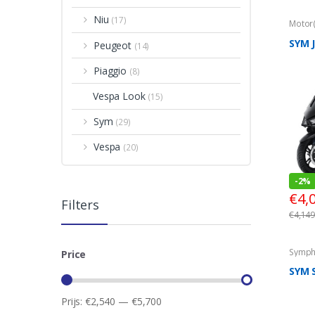
Niu
(17)
Motor
Motor
SYM 
Peugeot
(14)
Piaggio
(8)
Vespa Look
(15)
Sym
(29)
Vespa
(20)
-
2%
€
4,
Filters
€
4,149
Symph
Price
SYM 
Prijs:
€2,540
—
€5,700
Min.
Max.
prijs
prijs