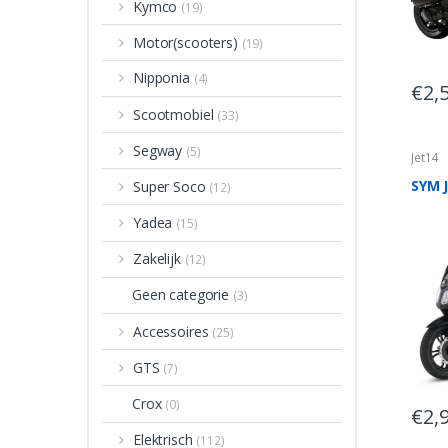
Kymco
(19)
Motor(scooters)
(19)
Nipponia
(4)
€
2,
Scootmobiel
(33)
Segway
(5)
Jet14
SYM J
Super Soco
(12)
Yadea
(15)
Zakelijk
(12)
Geen categorie
(3)
Accessoires
(25)
GTS
(7)
Crox
(0)
€
2,
Elektrisch
(112)