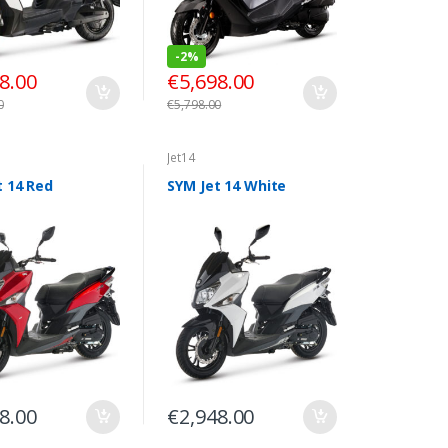
-
2%
8.00
€
5,698.00
0
€
5,798.00
Jet14
t 14 Red
SYM Jet 14 White
8.00
€
2,948.00