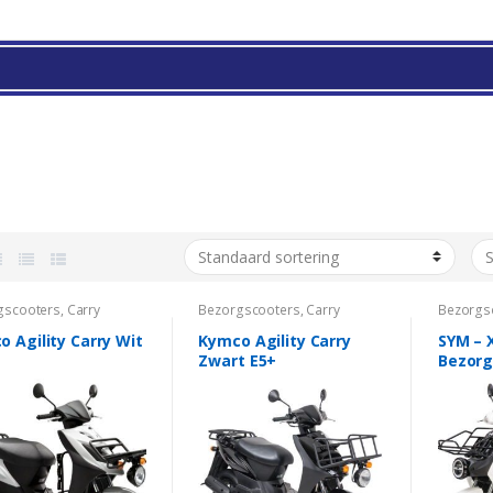
gscooters
,
Carry
Bezorgscooters
,
Carry
Bezorgs
X-Pro
,
Za
 Agility Carry Wit
Kymco Agility Carry
SYM – 
Zwart E5+
Bezorg
Vernie
Accu