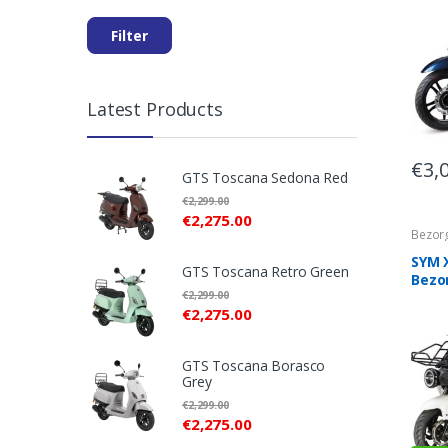
Filter
Latest Products
€
3,
GTS Toscana Sedona Red
€
2,299.00
€
2,275.00
Bezor
Zakelij
SYM 
GTS Toscana Retro Green
Bezo
€
2,299.00
€
2,275.00
GTS Toscana Borasco
Grey
€
2,299.00
€
2,275.00