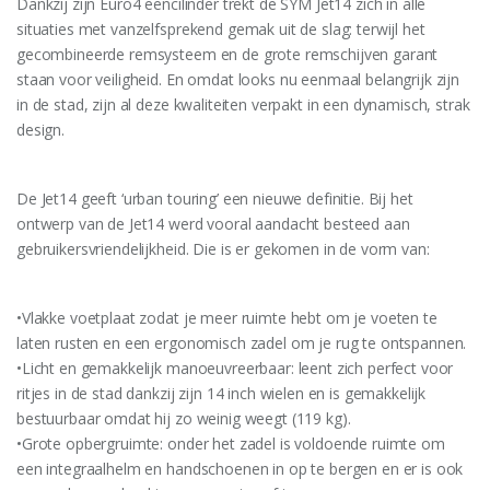
Dankzij zijn Euro4 eencilinder trekt de SYM Jet14 zich in alle
situaties met vanzelfsprekend gemak uit de slag: terwijl het
gecombineerde remsysteem en de grote remschijven garant
staan voor veiligheid. En omdat looks nu eenmaal belangrijk zijn
in de stad, zijn al deze kwaliteiten verpakt in een dynamisch, strak
design.
De Jet14 geeft ‘urban touring’ een nieuwe definitie. Bij het
ontwerp van de Jet14 werd vooral aandacht besteed aan
gebruikersvriendelijkheid. Die is er gekomen in de vorm van:
•Vlakke voetplaat zodat je meer ruimte hebt om je voeten te
laten rusten en een ergonomisch zadel om je rug te ontspannen.
•Licht en gemakkelijk manoeuvreerbaar: leent zich perfect voor
ritjes in de stad dankzij zijn 14 inch wielen en is gemakkelijk
bestuurbaar omdat hij zo weinig weegt (119 kg).
•Grote opbergruimte: onder het zadel is voldoende ruimte om
een integraalhelm en handschoenen in op te bergen en er is ook