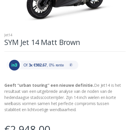
Jet14
SYM Jet 14 Matt Brown
Of
3x €982.67
, 0% rente
Geeft “urban touring” een nieuwe definitie.
De Jet14 is het
resultaat van een uitgebreide analyse van de noden van de
hedendaagse stadsscooterrijder. Zijn 14 inch wielen en korte
wielbasis vormen samen het perfecte compromis tussen
stabiliteit en lichtvoetige wendbaarheid.
€
2,948.00