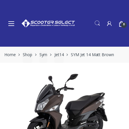
Skip
Skip
to
to
navigation
content
0
Home
Shop
Sym
Jet14
SYM Jet 14 Matt Brown