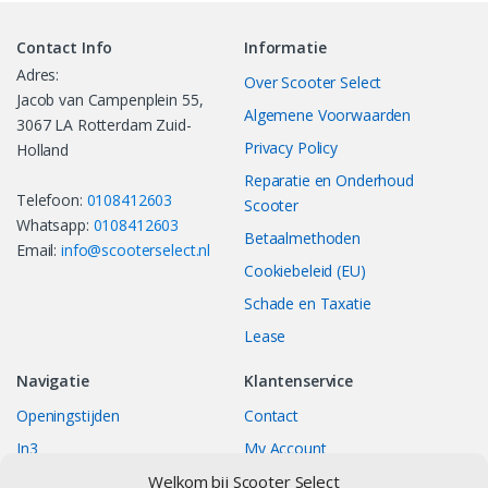
Contact Info
Informatie
Adres:
Over Scooter Select
Jacob van Campenplein 55,
Algemene Voorwaarden
3067 LA Rotterdam Zuid-
Privacy Policy
Holland
Reparatie en Onderhoud
Telefoon:
0108412603
Scooter
Whatsapp:
0108412603
Betaalmethoden
Email:
info@scooterselect.nl
Cookiebeleid (EU)
Schade en Taxatie
Lease
Navigatie
Klantenservice
Openingstijden
Contact
In3
My Account
Bestellingen
Track your Order
Welkom bij Scooter Select