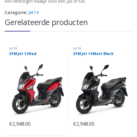
een verborgen haakje voor een jas of tas.
Categorie:
Jet14
Gerelateerde producten
Jet14
Jet14
SYM Jet 14 Red
SYM Jet 14 Matt Black
€
2,948.00
€
2,948.00