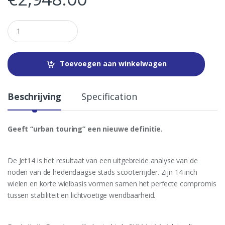
Q
u
a
n
t
Toevoegen aan winkelwagen
i
t
y
Beschrijving
Specification
Geeft “urban touring” een nieuwe definitie.
De Jet14 is het resultaat van een uitgebreide analyse van de
noden van de hedendaagse stads scooterrijder. Zijn 14 inch
wielen en korte wielbasis vormen samen het perfecte compromis
tussen stabiliteit en lichtvoetige wendbaarheid.