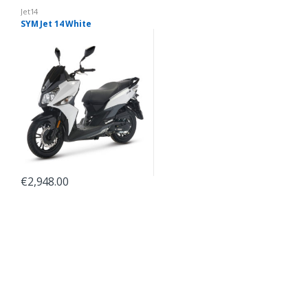
Jet14
SYM Jet 14 White
€
2,948.00