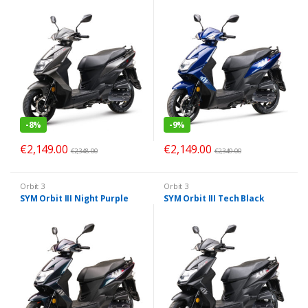
-
8%
-
9%
€
2,149.00
€
2,149.00
€
2,348.00
€
2,349.00
Orbit 3
Orbit 3
SYM Orbit III Night Purple
SYM Orbit III Tech Black