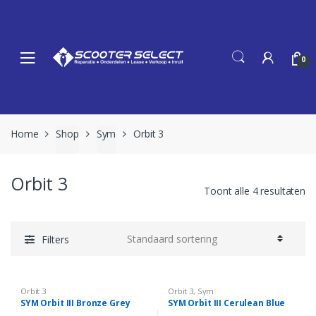
Skip
Skip
to
to
navigation
content
0
Home
Shop
Sym
Orbit 3
Orbit 3
Toont alle 4 resultaten
Filters
Orbit 3
Orbit 3
,
Sym
SYM Orbit III Bronze Grey
SYM Orbit III Cerulean Blue