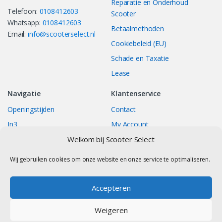
Reparatie en Onderhoud
Telefoon:
0108412603
Scooter
Whatsapp:
0108412603
Betaalmethoden
Email:
info@scooterselect.nl
Cookiebeleid (EU)
Schade en Taxatie
Lease
Navigatie
Klantenservice
Openingstijden
Contact
In3
My Account
Bestellingen
Track your Order
Welkom bij Scooter Select
Returns/Exchange
Wij gebruiken cookies om onze website en onze service te optimaliseren.
Accepteren
Contact
Weigeren