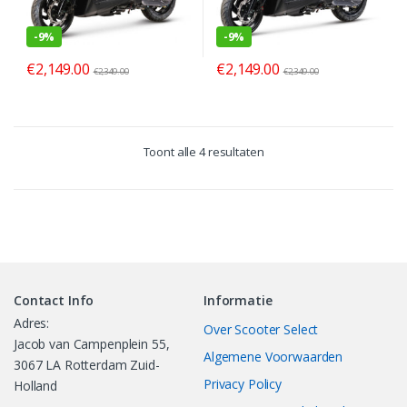
-
9%
-
9%
€
2,149.00
€
2,149.00
€
2,349.00
€
2,349.00
Toont alle 4 resultaten
Contact Info
Informatie
Adres:
Over Scooter Select
Jacob van Campenplein 55,
Algemene Voorwaarden
3067 LA Rotterdam Zuid-
Privacy Policy
Holland