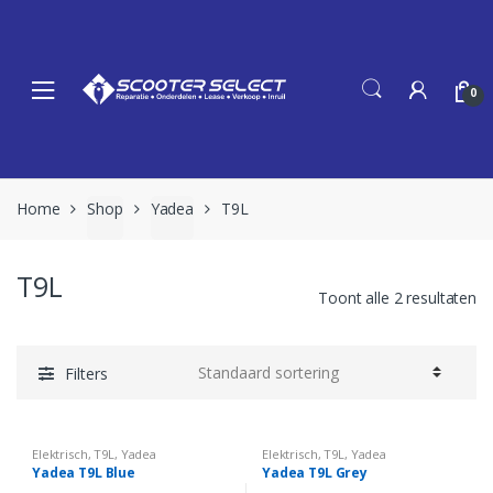
Skip
Skip
to
to
navigation
content
0
Home
Shop
Yadea
T9L
T9L
Toont alle 2 resultaten
Filters
Elektrisch
,
T9L
,
Yadea
Elektrisch
,
T9L
,
Yadea
Yadea T9L Blue
Yadea T9L Grey