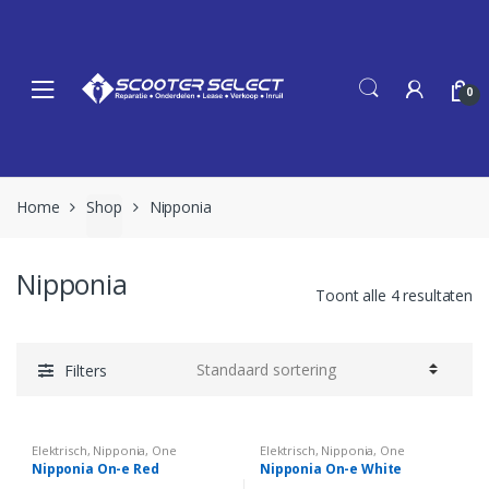
Skip
Skip
to
to
navigation
content
0
Home
Shop
Nipponia
Nipponia
Toont alle 4 resultaten
Filters
Elektrisch
,
Nipponia
,
One
Elektrisch
,
Nipponia
,
One
Nipponia On-e Red
Nipponia On-e White