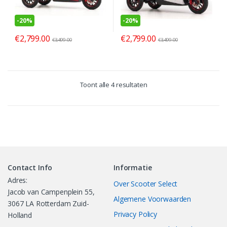
-
20%
-
20%
€
2,799.00
€
2,799.00
€
3,499.00
€
3,499.00
Toont alle 4 resultaten
Contact Info
Informatie
Adres:
Over Scooter Select
Jacob van Campenplein 55,
Algemene Voorwaarden
3067 LA Rotterdam Zuid-
Privacy Policy
Holland