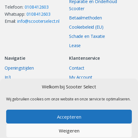
Reparatie en Onderhoud
Telefoon:
0108412603
Scooter
Whatsapp:
0108412603
Betaalmethoden
Email:
info@scooterselect.nl
Cookiebeleid (EU)
Schade en Taxatie
Lease
Navigatie
Klantenservice
Openingstijden
Contact
In3
My Account
Bestellingen
Track your Order
Welkom bij Scooter Select
Returns/Exchange
Wij gebruiken cookies om onze website en onze service te optimaliseren.
Accepteren
Contact
Weigeren