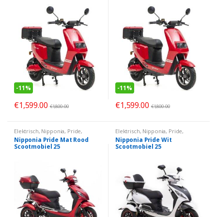
-
11%
-
11%
€
1,599.00
€
1,599.00
€
1,800.00
€
1,800.00
Elektrisch
,
Nipponia
,
Pride
,
Elektrisch
,
Nipponia
,
Pride
,
Scootmobiel
Scootmobiel
Nipponia Pride Mat Rood
Nipponia Pride Wit
Scootmobiel 25
Scootmobiel 25