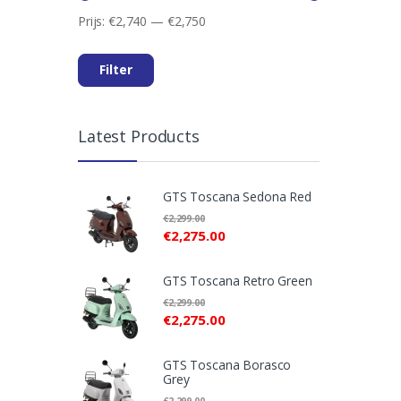
Prijs:
€2,740
—
€2,750
Min.
Max.
prijs
prijs
Filter
Latest Products
GTS Toscana Sedona Red
€
2,299.00
€
2,275.00
GTS Toscana Retro Green
€
2,299.00
€
2,275.00
GTS Toscana Borasco
Grey
€
2,299.00