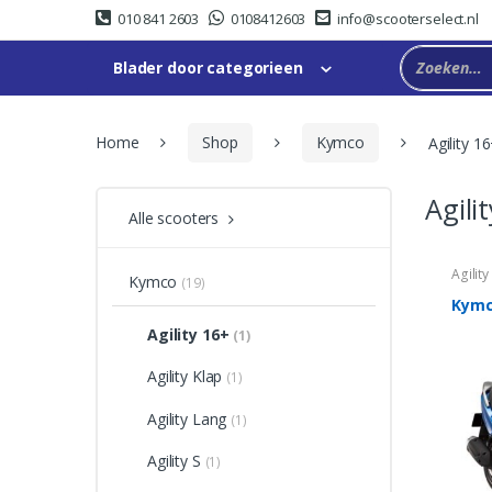
Skip
Skip
010 841 2603
0108412603
info@scooterselect.nl
to
to
navigation
content
Blader door categorieen
Home
Shop
Kymco
Agility 1
Agili
Alle scooters
Agility
Kymco
(19)
Kymco
Agility 16+
(1)
Agility Klap
(1)
Agility Lang
(1)
Agility S
(1)