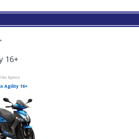
6+
ty 16+
 16+
,
Kymco
 Agility 16+