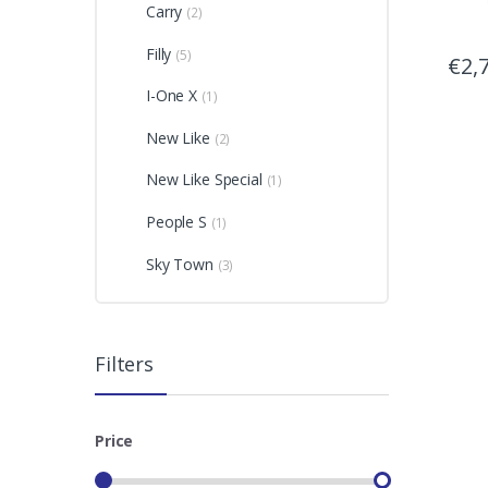
Carry
(2)
Filly
(5)
€
2,
I-One X
(1)
New Like
(2)
New Like Special
(1)
People S
(1)
Sky Town
(3)
Filters
Price