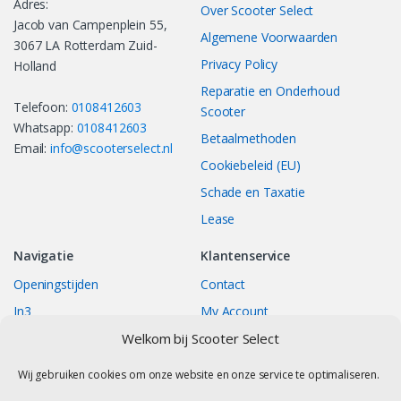
Adres:
Over Scooter Select
Jacob van Campenplein 55,
Algemene Voorwaarden
3067 LA Rotterdam Zuid-
Privacy Policy
Holland
Reparatie en Onderhoud
Telefoon:
0108412603
Scooter
Whatsapp:
0108412603
Betaalmethoden
Email:
info@scooterselect.nl
Cookiebeleid (EU)
Schade en Taxatie
Lease
Navigatie
Klantenservice
Openingstijden
Contact
In3
My Account
Bestellingen
Track your Order
Welkom bij Scooter Select
Returns/Exchange
Wij gebruiken cookies om onze website en onze service te optimaliseren.