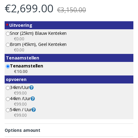
€
2,699.00
€
3,150.00
*
Uitvoering
Snor (25km) Blauw Kenteken
€0.00
Brom (45km), Geel Kenteken
€0.00
Tenaamstellen
Tenaamstellen
€10.00
opvoeren
34km/uur
€99.00
44km /uur
€99.00
54km / Uur
€99.00
Options amount