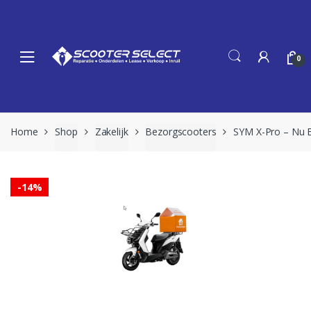
Skip
Skip
to
to
navigation
content
0
Home
Shop
Zakelijk
Bezorgscooters
SYM X-Pro – Nu 
-
14%