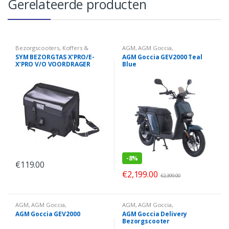
Gerelateerde producten
Bezorgscooters
,
Koffers &
AGM
,
AGM Goccia
,
Tassen
,
X-Pro
,
Zakelijk
Bezorgscooters
,
Elektrisch
,
SYM BEZORGTAS X’PRO/E-
AGM Goccia GEV2000 Teal
GEV2000
,
Zakelijk
X’PRO V/O VOORDRAGER
Blue
(SY710-XPRO-BAG)
-
8%
€
119.00
€
2,199.00
€
2,399.00
AGM
,
AGM Goccia
,
AGM
,
AGM Goccia
,
Bezorgscooters
,
Elektrisch
,
Bezorgscooters
,
Elektrisch
,
AGM Goccia GEV2000
AGM Goccia Delivery
GEV2000
,
Zakelijk
Zakelijk
Bezorgscooter