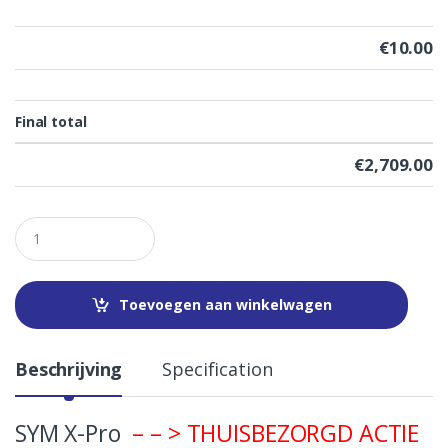
€
10.00
Final total
€
2,709.00
Q
u
a
n
t
Toevoegen aan winkelwagen
i
t
y
Beschrijving
Specification
SYM X-Pro
– – > THUISBEZORGD ACTIE