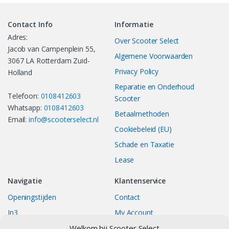
Contact Info
Informatie
Adres:
Over Scooter Select
Jacob van Campenplein 55,
Algemene Voorwaarden
3067 LA Rotterdam Zuid-
Privacy Policy
Holland
Reparatie en Onderhoud
Telefoon:
0108412603
Scooter
Whatsapp:
0108412603
Betaalmethoden
Email:
info@scooterselect.nl
Cookiebeleid (EU)
Schade en Taxatie
Lease
Navigatie
Klantenservice
Openingstijden
Contact
In3
My Account
Welkom bij Scooter Select
Bestellingen
Track your Order