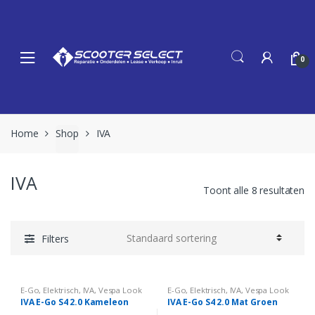
Skip
Skip
to
to
navigation
content
0
Home
Shop
IVA
IVA
Toont alle 8 resultaten
Filters
E-Go
,
Elektrisch
,
IVA
,
Vespa Look
E-Go
,
Elektrisch
,
IVA
,
Vespa Look
IVA E-Go S4 2.0 Kameleon
IVA E-Go S4 2.0 Mat Groen