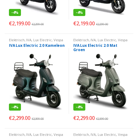
-
4%
-
4%
€
2,199.00
€
2,199.00
€
2,299.00
€
2,299.00
Elektrisch
,
IVA
,
Lux Electric
,
Vespa
Elektrisch
,
IVA
,
Lux Electric
,
Vespa
Look
Look
IVA Lux Electric 2.0 Kameleon
IVA Lux Electric 2.0 Mat
Groen
-
4%
-
4%
€
2,299.00
€
2,299.00
€
2,399.00
€
2,399.00
Elektrisch
,
IVA
,
Lux Electric
,
Vespa
Elektrisch
,
IVA
,
Lux Electric
,
Vespa
Look
Look