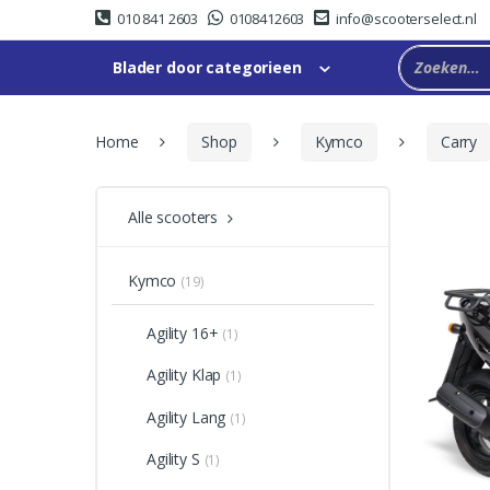
Skip
Skip
010 841 2603
0108412603
info@scooterselect.nl
to
to
navigation
content
Blader door categorieen
Home
Shop
Kymco
Carry
Alle scooters
Kymco
(19)
Agility 16+
(1)
Agility Klap
(1)
Agility Lang
(1)
Agility S
(1)