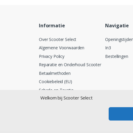
Informatie
Navigatie
Over Scooter Select
Openingstijde
Algemene Voorwaarden
In3
Privacy Policy
Bestellingen
Reparatie en Onderhoud Scooter
Betaalmethoden
Cookiebeleid (EU)
Schade en Taxatie
Welkom bij Scooter Select
Lease