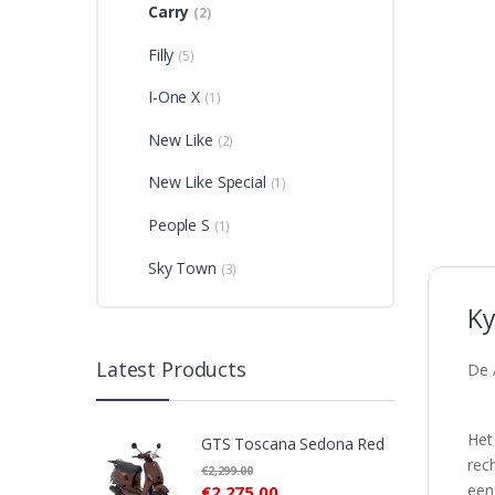
Carry
(2)
Filly
(5)
I-One X
(1)
New Like
(2)
New Like Special
(1)
People S
(1)
Sky Town
(3)
Ky
Latest Products
De A
Het
GTS Toscana Sedona Red
rec
€
2,299.00
een
€
2,275.00