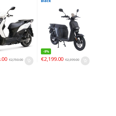
Black
-
8%
.00
€
2,199.00
€
2,750.00
€
2,399.00