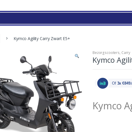
Kymco Agility Carry Zwart E5+
Bezorgscooters
,
Carry
Kymco Agili
Of
3x €849.
Kymco Ag