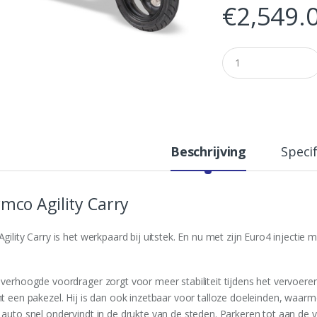
€
2,549.
Q
u
a
n
t
i
t
y
Beschrijving
Specif
mco Agility Carry
gility Carry is het werkpaard bij uitstek. En nu met zijn Euro4 injectie
 verhoogde voordrager zorgt voor meer stabiliteit tijdens het vervoeren
ht een pakezel. Hij is dan ook inzetbaar voor talloze doeleinden, waa
 auto snel ondervindt in de drukte van de steden. Parkeren tot aan de