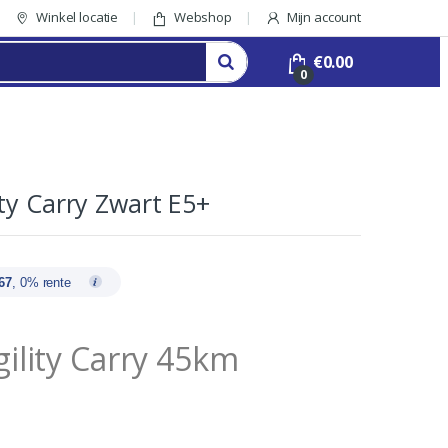
Winkel locatie
Webshop
Mijn account
€
0.00
0
ty Carry Zwart E5+
67
, 0% rente
ility Carry 45km