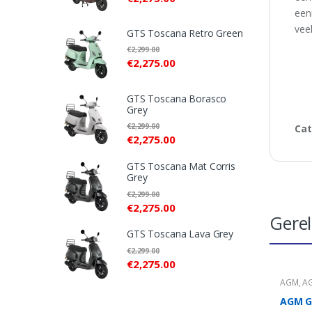
een
veel
GTS Toscana Retro Green
€
2,299.00
€
2,275.00
GTS Toscana Borasco
Grey
€
2,299.00
Cat
€
2,275.00
GTS Toscana Mat Corris
Grey
€
2,299.00
€
2,275.00
Gere
GTS Toscana Lava Grey
€
2,299.00
€
2,275.00
AGM
,
AG
Bezorg
GEV200
AGM G