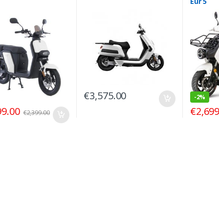
Eur 5
€
3,575.00
-
2%
99.00
€
2,699
€
2,399.00