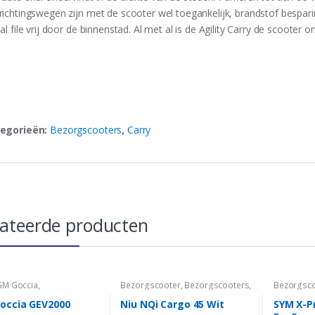
richtingswegen zijn met de scooter wel toegankelijk, brandstof besparin
al file vrij door de binnenstad. Al met al is de Agility Carry de scooter o
egorieën:
Bezorgscooters
,
Carry
lateerde producten
M Goccia
,
Bezorgscooter
,
Bezorgscooters
,
Bezorgsc
scooters
,
Elektrisch
,
Elektrisch
,
Niu
,
NQi
,
Zakelijk
Zakelijk
0
,
Zakelijk
occia GEV2000
Niu NQi Cargo 45 Wit
SYM X-P