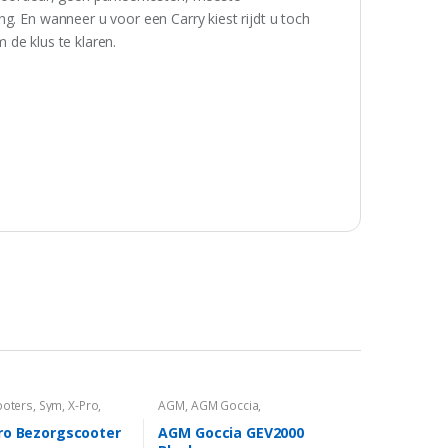
g. En wanneer u voor een Carry kiest rijdt u toch
m de klus te klaren.
ooters
,
Sym
,
X-Pro
,
AGM
,
AGM Goccia
,
Bezorgscooters
,
Elektrisch
,
GEV2000
,
Zakelijk
ro Bezorgscooter
AGM Goccia GEV2000