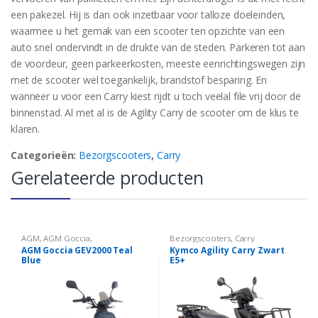
een pakezel. Hij is dan ook inzetbaar voor talloze doeleinden,
waarmee u het gemak van een scooter ten opzichte van een
auto snel ondervindt in de drukte van de steden. Parkeren tot aan
de voordeur, geen parkeerkosten, meeste eenrichtingswegen zijn
met de scooter wel toegankelijk, brandstof besparing. En
wanneer u voor een Carry kiest rijdt u toch veelal file vrij door de
binnenstad. Al met al is de Agility Carry de scooter om de klus te
klaren.
Categorieën:
Bezorgscooters
,
Carry
Gerelateerde producten
AGM
,
AGM Goccia
,
Bezorgscooters
,
Carry
Bezorgscooters
,
Elektrisch
,
AGM Goccia GEV2000 Teal
Kymco Agility Carry Zwart
GEV2000
,
Zakelijk
Blue
E5+