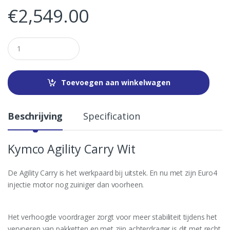
€
2,549.00
Q
u
a
n
t
Toevoegen aan winkelwagen
i
t
y
Beschrijving
Specification
Kymco Agility Carry Wit
De Agility Carry is het werkpaard bij uitstek. En nu met zijn Euro4
injectie motor nog zuiniger dan voorheen.
Het verhoogde voordrager zorgt voor meer stabiliteit tijdens het
vervoeren van pakketten en met zijn achterdrager is dit met recht