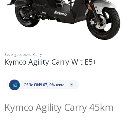
Bezorgscooters
,
Carry
Kymco Agility Carry Wit E5+
Of
3x €849.67
, 0% rente
Kymco Agility Carry 45km