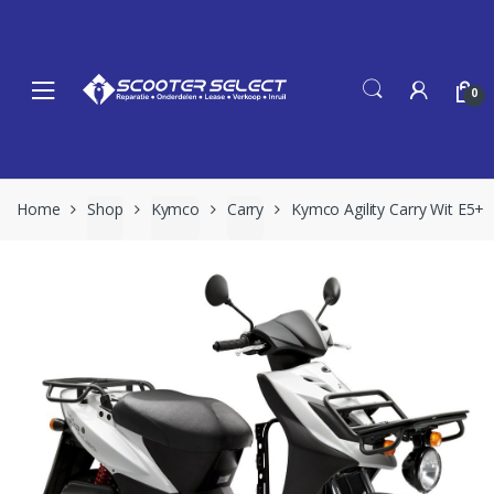
Skip
Skip
to
to
navigation
content
0
Home
Shop
Kymco
Carry
Kymco Agility Carry Wit E5+