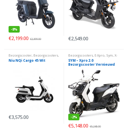
-
8%
€
2,199.00
€
2,549.00
€
2,399.00
Bezorgscooter
,
Bezorgscooters
,
Bezorgscooters
,
E-Xpro
,
Sym
,
X-
Elektrisch
,
Niu
,
NQi
,
Zakelijk
Pro
,
Zakelijk
Niu NQi Cargo 45 Wit
SYM – Xpro 2.0
Bezorgscooter Vernieuwd
Dubbele Accu
€
3,575.00
-
2%
€
5,148.00
€
5,248.00