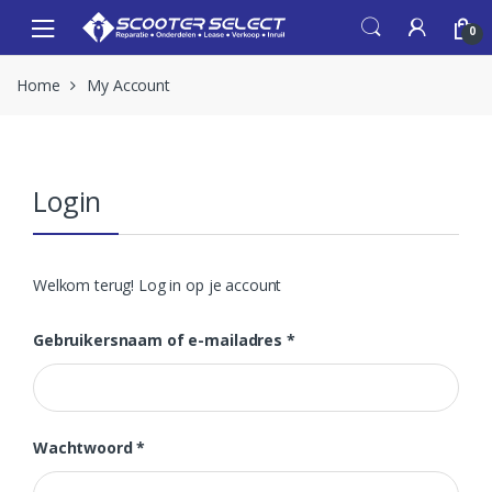
Skip
Skip
0
to
to
navigation
content
Home
My Account
Login
Welkom terug! Log in op je account
Vereist
Gebruikersnaam of e-mailadres
*
Vereist
Wachtwoord
*