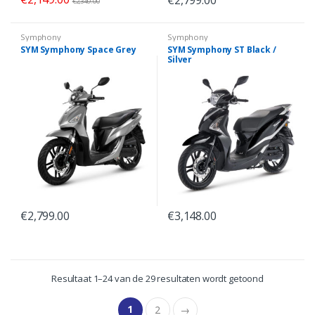
€
2,349.00
Symphony
Symphony
SYM Symphony Space Grey
SYM Symphony ST Black /
Silver
€
2,799.00
€
3,148.00
Resultaat 1–24 van de 29 resultaten wordt getoond
1
2
→