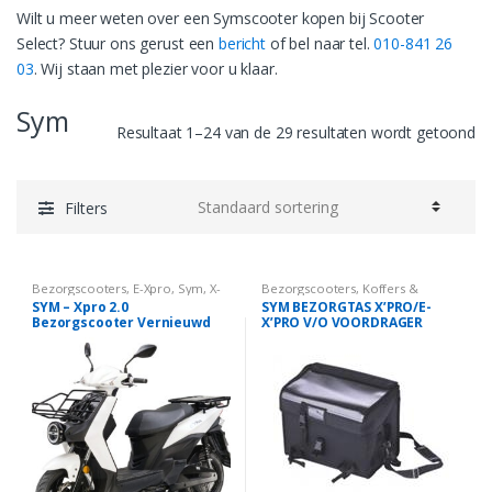
Wilt u meer weten over een Symscooter kopen bij Scooter
Select? Stuur ons gerust een
bericht
of bel naar tel.
010-841 26
03
. Wij staan met plezier voor u klaar.
Sym
Resultaat 1–24 van de 29 resultaten wordt getoond
Filters
Bezorgscooters
,
E-Xpro
,
Sym
,
X-
Bezorgscooters
,
Koffers &
Pro
,
Zakelijk
Tassen
,
X-Pro
,
Zakelijk
SYM – Xpro 2.0
SYM BEZORGTAS X’PRO/E-
Bezorgscooter Vernieuwd
X’PRO V/O VOORDRAGER
Dubbele Accu
(SY710-XPRO-BAG)