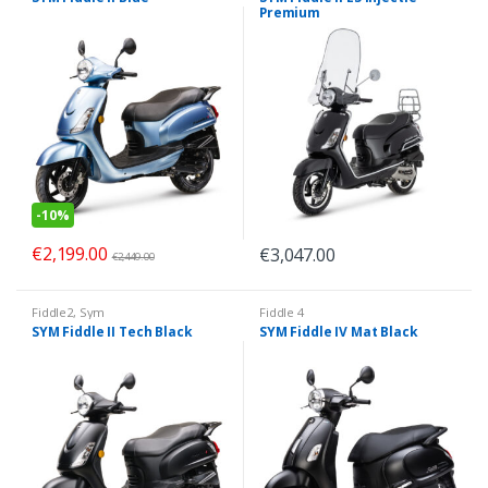
Premium
-
10%
€
2,199.00
€
3,047.00
€
2,449.00
Fiddle2
,
Sym
Fiddle 4
SYM Fiddle II Tech Black
SYM Fiddle IV Mat Black