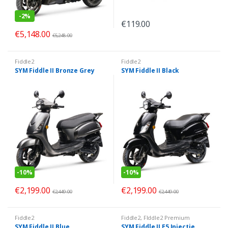
-
2%
€
119.00
€
5,148.00
€
5,248.00
Fiddle2
Fiddle2
SYM Fiddle II Bronze Grey
SYM Fiddle II Black
-
10%
-
10%
€
2,199.00
€
2,199.00
€
2,449.00
€
2,449.00
Fiddle2
Fiddle2
,
FIddle2 Premium
SYM Fiddle II Blue
SYM Fiddle II E5 Injectie