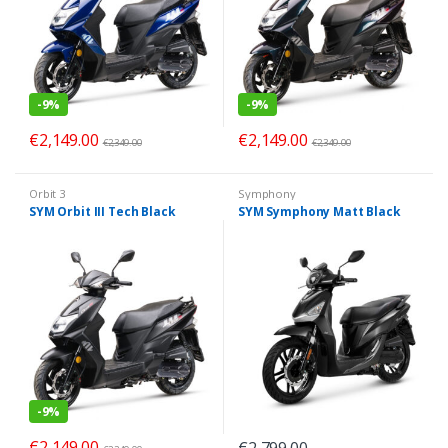
-
9%
-
9%
€
2,149.00
€
2,149.00
€
2,349.00
€
2,349.00
Orbit 3
Symphony
SYM Orbit III Tech Black
SYM Symphony Matt Black
-
9%
€
2,149.00
€
2,799.00