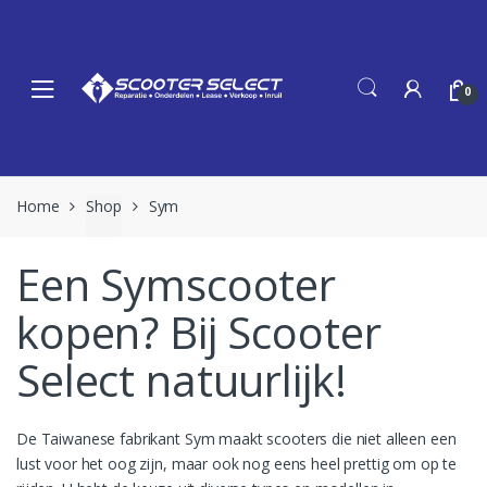
Skip
Skip
to
to
navigation
content
0
Home
Shop
Sym
Een Symscooter
kopen? Bij Scooter
Select natuurlijk!
De Taiwanese fabrikant Sym maakt scooters die niet alleen een
lust voor het oog zijn, maar ook nog eens heel prettig om op te