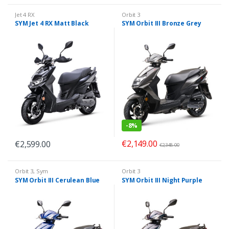
Jet 4 RX
Orbit 3
SYM Jet 4 RX Matt Black
SYM Orbit III Bronze Grey
-
8%
€
2,149.00
€
2,599.00
€
2,348.00
Orbit 3
,
Sym
Orbit 3
SYM Orbit III Cerulean Blue
SYM Orbit III Night Purple