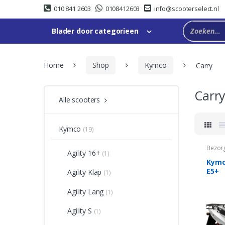
Skip
Skip
010 841 2603
0108412603
info@scooterselect.nl
to
to
navigation
content
Blader door categorieen
Home
Shop
Kymco
Carry
Carr
Alle scooters
Kymco
(19)
Bezor
Agility 16+
(1)
Kymco
E5+
Agility Klap
(1)
Agility Lang
(1)
Agility S
(1)