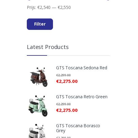
Prijs:
€2,540
—
€2,550
Min.
Max.
prijs
prijs
Filter
Latest Products
GTS Toscana Sedona Red
€
2,299.00
€
2,275.00
GTS Toscana Retro Green
€
2,299.00
€
2,275.00
GTS Toscana Borasco
Grey
€
2,299.00