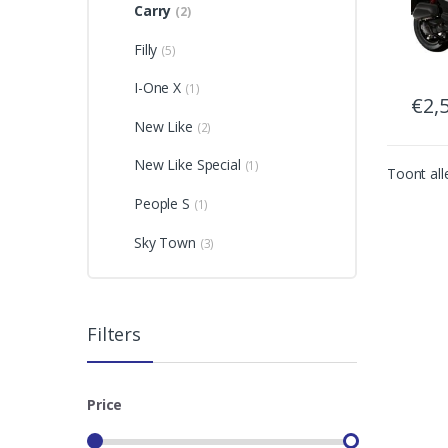
Carry
(2)
Filly
(5)
I-One X
(1)
€
2,
New Like
(2)
New Like Special
(1)
Toont all
People S
(1)
Sky Town
(3)
Filters
Price