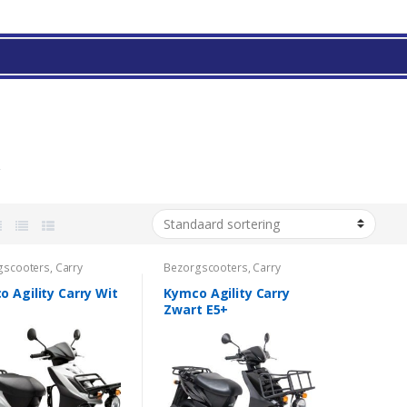
y
gscooters
,
Carry
Bezorgscooters
,
Carry
 Agility Carry Wit
Kymco Agility Carry
Zwart E5+