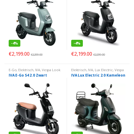
-
4%
-
4%
€
2,199.00
€
2,199.00
€
2,299.00
€
2,299.00
E-Go
,
Elektrisch
,
IVA
,
Vespa Look
Elektrisch
,
IVA
,
Lux Electric
,
Vespa
Look
IVA E-Go S4 2.0 Zwart
IVA Lux Electric 2.0 Kameleon