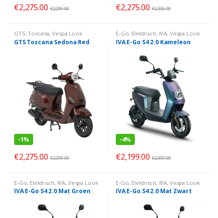
€
2,275.00
€
2,275.00
€
2,299.00
€
2,299.00
GTS
,
Toscana
,
Vespa Look
E-Go
,
Elektrisch
,
IVA
,
Vespa Look
GTS Toscana Sedona Red
IVA E-Go S4 2.0 Kameleon
-
1%
-
4%
€
2,275.00
€
2,199.00
€
2,299.00
€
2,299.00
E-Go
,
Elektrisch
,
IVA
,
Vespa Look
E-Go
,
Elektrisch
,
IVA
,
Vespa Look
IVA E-Go S4 2.0 Mat Groen
IVA E-Go S4 2.0 Mat Zwart