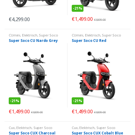
-
21%
€
1,499.00
€
4,299.00
€
1,899.00
CUmini
,
Elektrisch
,
Super Soco
CUmini
,
Elektrisch
,
Super Soco
Super Soco CU Nardo Grey
Super Soco CU Red
-
21%
-
21%
€
1,499.00
€
1,499.00
€
1,899.00
€
1,899.00
Cux
,
Elektrisch
,
Super Soco
Cux
,
Elektrisch
,
Super Soco
Super Soco CUX Charcoal
Super Soco CUX Cobalt Blue