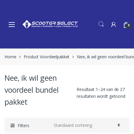
Skip
Skip
to
to
navigation
content
0
Home
Product Voordeelpakket
Nee, ik wil geen voordeel bun
Nee, ik wil geen
voordeel bundel
Resultaat 1–24 van de 27
resultaten wordt getoond
pakket
Filters