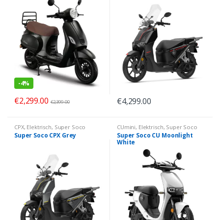
-
4%
€
2,299.00
€
4,299.00
€
2,399.00
CPX
,
Elektrisch
,
Super Soco
CUmini
,
Elektrisch
,
Super Soco
Super Soco CPX Grey
Super Soco CU Moonlight
White