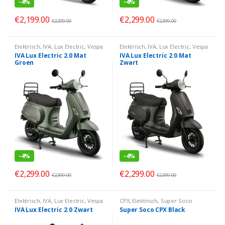
-
4%
-
4%
€
2,199.00
€
2,299.00
€
2,299.00
€
2,399.00
Elektrisch
,
IVA
,
Lux Electric
,
Vespa
Elektrisch
,
IVA
,
Lux Electric
,
Vespa
Look
Look
IVA Lux Electric 2.0 Mat
IVA Lux Electric 2.0 Mat
Groen
Zwart
-
4%
-
4%
€
2,299.00
€
2,299.00
€
2,399.00
€
2,399.00
Elektrisch
,
IVA
,
Lux Electric
,
Vespa
CPX
,
Elektrisch
,
Super Soco
Look
IVA Lux Electric 2.0 Zwart
Super Soco CPX Black