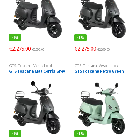
-
1%
-
1%
€
2,275.00
€
2,275.00
€
2,299.00
€
2,299.00
GTS
,
Toscana
,
Vespa Look
GTS
,
Toscana
,
Vespa Look
GTS Toscana Mat Corris Grey
GTS Toscana Retro Green
-
1%
-
1%