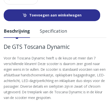
a
n
t
Toevoegen aan winkelwagen
i
t
y
Beschrijving
Specification
De GTS Toscana Dynamic
Voor de Toscana Dynamic heeft u de keuze uit meer dan 7
verschillende kleuren! Deze scooter is daarom zeer goed naar
eigen wens in te vullen. De scooter is standaard voorzien van een
afsluitbaar handschoenenkastje, opklapbare bagagedrager, LED-
achterlicht, LED-dagrijverlichting en inklapbare duo-steps voor de
passagier. Diverse details en sierlijsten zijn in zwart of chroom
uitgevoerd. De treeplank van de Toscana Dynamic is in de kleur
van de scooter mee gespoten.