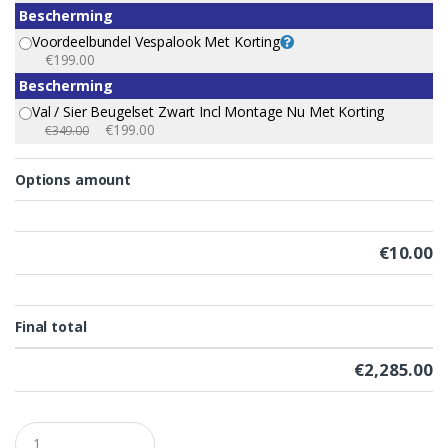
Bescherming
Voordeelbundel Vespalook Met Korting
€199.00
Bescherming
Val / Sier Beugelset Zwart Incl Montage Nu Met Korting
€199.00
€349.00
Options amount
€
10.00
Final total
€
2,285.00
Q
u