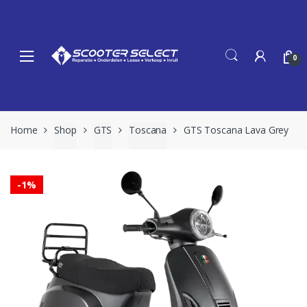
Skip
Skip
to
to
navigation
content
0
Home
Shop
GTS
Toscana
GTS Toscana Lava Grey
-
1%