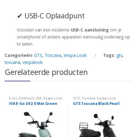
✔ USB-C Oplaadpunt
Voorzien van een moderne
USB-C aansluiting
om je
smartphone of andere apparaten eenvoudig onderweg op
te laden.
Categorieën:
GTS
,
Toscana
,
Vespa Look
Tags:
gts
,
toscana
,
vespalook
Gerelateerde producten
E-Go
,
Elektrisch
,
IVA
,
Vespa Look
GTS
,
Toscana
,
Vespa Look
IVA E-Go S4 2.0 Mat Groen
GTS Toscana Black Pearl