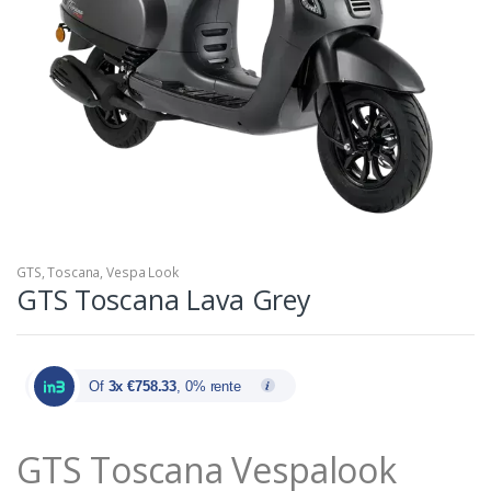
GTS
,
Toscana
,
Vespa Look
GTS Toscana Lava Grey
Of
3x €758.33
, 0% rente
GTS Toscana Vespalook