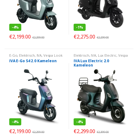
-
4%
-
1%
€
2,199.00
€
2,275.00
€
2,299.00
€
2,299.00
E-Go
,
Elektrisch
,
IVA
,
Vespa Look
Elektrisch
,
IVA
,
Lux Electric
,
Vespa
Look
IVA E-Go S4 2.0 Kameleon
IVA Lux Electric 2.0
Kameleon
-
4%
-
4%
€
2,199.00
€
2,299.00
€
2,299.00
€
2,399.00