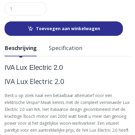
Q
u
a
n
t
Toevoegen aan winkelwagen
i
t
y
Beschrijving
Specification
IVA Lux Electric 2.0
IVA Lux Electric 2.0
Bent u op zoek naar een betaalbaar alternatief voor een
elektrische Vespa? Maak kennis met de compleet vernieuwde Lux
Electric 2.0 van IVA. Het Italiaanse design gecombineerd met de
krachtige Bosch motor van 2000 watt biedt u meer dan genoeg
power voor al het dagelijkse woon-werkverkeer. Een visueel
pareltje voor een aantrekkelijke prijs, de IVA Lux Electric 2.0 heeft