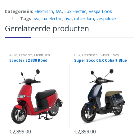
Categorieën:
Elektrisch
,
IVA
,
Lux Electric
,
Vespa Look
Tags:
iva
,
lux electric
,
riya
,
rotterdam
,
vespalook
Gerelateerde producten
AGM
,
Ecooter
,
Elektrisch
Cux
,
Elektrisch
,
Super Soco
Ecooter E2 S30 Rood
Super Soco CUX Cobalt Blue
€
2,899.00
€
2,899.00