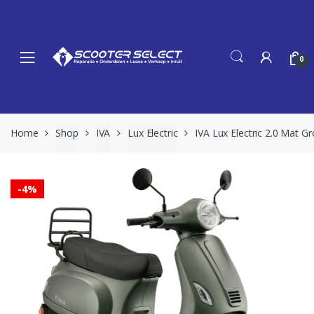
Skip
Skip
to
to
navigation
content
0
Home
Shop
IVA
Lux Electric
IVA Lux Electric 2.0 Mat G
-
4%