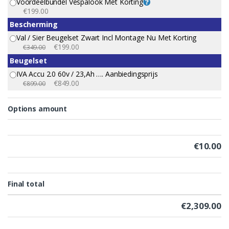
Voordeelbundel Vespalook Met Korting
€199.00
Bescherming
Val / Sier Beugelset Zwart Incl Montage Nu Met Korting
€199.00
€349.00
Beugelset
IVA Accu 2.0 60v / 23,Ah …. Aanbiedingsprijs
€849.00
€899.00
Options amount
€
10.00
Final total
€
2,309.00