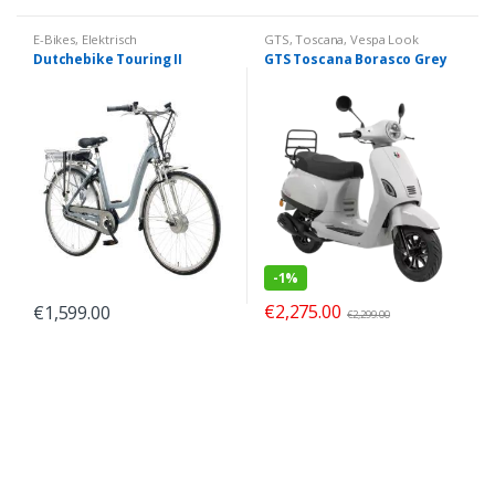
E-Bikes
,
Elektrisch
GTS
,
Toscana
,
Vespa Look
Dutchebike Touring II
GTS Toscana Borasco Grey
-
1%
€
2,275.00
€
1,599.00
€
2,299.00