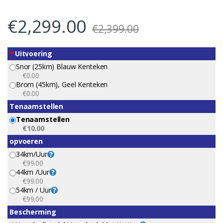
€
2,299.00
€
2,399.00
*
Uitvoering
Snor (25km) Blauw Kenteken
€0.00
Brom (45km), Geel Kenteken
€0.00
Tenaamstellen
Tenaamstellen
€10.00
opvoeren
34km/uur
€99.00
44km /uur
€99.00
54km / Uur
€99.00
Bescherming