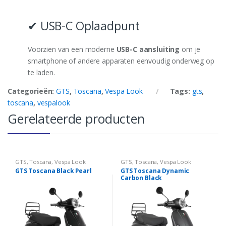
✔ USB-C Oplaadpunt
Voorzien van een moderne
USB-C aansluiting
om je
smartphone of andere apparaten eenvoudig onderweg op
te laden.
Categorieën:
GTS
,
Toscana
,
Vespa Look
Tags:
gts
,
toscana
,
vespalook
Gerelateerde producten
GTS
,
Toscana
,
Vespa Look
GTS
,
Toscana
,
Vespa Look
GTS Toscana Black Pearl
GTS Toscana Dynamic
Carbon Black