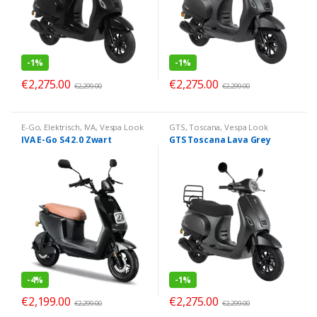
-
1%
-
1%
€
2,275.00
€
2,275.00
€
2,299.00
€
2,299.00
E-Go
,
Elektrisch
,
IVA
,
Vespa Look
GTS
,
Toscana
,
Vespa Look
IVA E-Go S4 2.0 Zwart
GTS Toscana Lava Grey
-
4%
-
1%
€
2,199.00
€
2,275.00
€
2,299.00
€
2,299.00