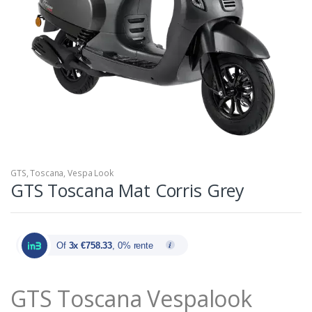
GTS
,
Toscana
,
Vespa Look
GTS Toscana Mat Corris Grey
Of
3x €758.33
, 0% rente
GTS Toscana Vespalook