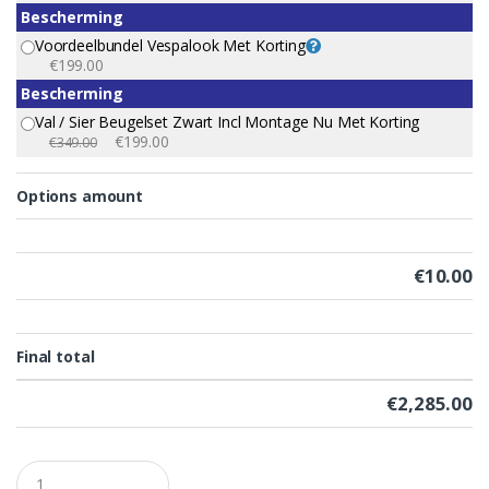
Bescherming
Voordeelbundel Vespalook Met Korting
€199.00
Bescherming
Val / Sier Beugelset Zwart Incl Montage Nu Met Korting
€199.00
€349.00
Options amount
€
10.00
Final total
€
2,285.00
Q
u