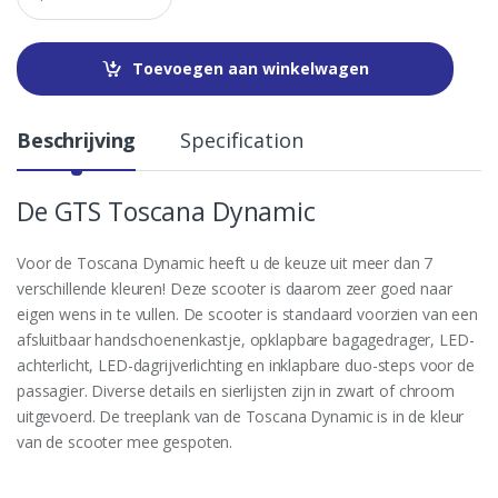
a
n
t
Toevoegen aan winkelwagen
i
t
y
Beschrijving
Specification
De GTS Toscana Dynamic
Voor de Toscana Dynamic heeft u de keuze uit meer dan 7
verschillende kleuren! Deze scooter is daarom zeer goed naar
eigen wens in te vullen. De scooter is standaard voorzien van een
afsluitbaar handschoenenkastje, opklapbare bagagedrager, LED-
achterlicht, LED-dagrijverlichting en inklapbare duo-steps voor de
passagier. Diverse details en sierlijsten zijn in zwart of chroom
uitgevoerd. De treeplank van de Toscana Dynamic is in de kleur
van de scooter mee gespoten.