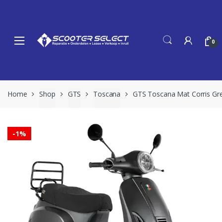
Skip
Skip
to
to
navigation
content
0
Home
Shop
GTS
Toscana
GTS Toscana Mat Corris Gr
-
1%