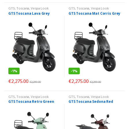
GTS
,
Toscana
,
Vespa Look
GTS
,
Toscana
,
Vespa Look
GTS Toscana Lava Grey
GTS Toscana Mat Corris Grey
-
1%
-
1%
€
2,275.00
€
2,275.00
€
2,299.00
€
2,299.00
GTS
,
Toscana
,
Vespa Look
GTS
,
Toscana
,
Vespa Look
GTS Toscana Retro Green
GTS Toscana Sedona Red