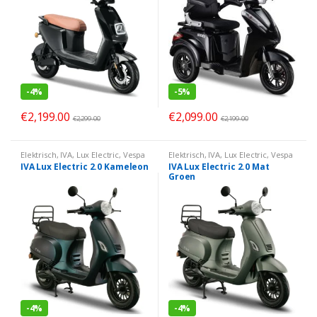
-
4%
-
5%
€
2,199.00
€
2,099.00
€
2,299.00
€
2,199.00
Elektrisch
,
IVA
,
Lux Electric
,
Vespa
Elektrisch
,
IVA
,
Lux Electric
,
Vespa
Look
Look
IVA Lux Electric 2.0 Kameleon
IVA Lux Electric 2.0 Mat
Groen
-
4%
-
4%