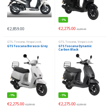
-
1%
€
2,275.00
€
2,859.00
€
2,299.00
GTS
,
Toscana
,
Vespa Look
GTS
,
Toscana
,
Vespa Look
GTS Toscana Borasco Grey
GTS Toscana Dynamic
Carbon Black
-
1%
-
1%
€
2,275.00
€
2,275.00
€
2,299.00
€
2,299.00