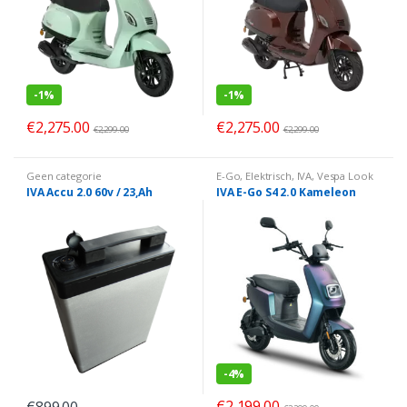
-
1%
-
1%
€
2,275.00
€
2,275.00
€
2,299.00
€
2,299.00
Geen categorie
E-Go
,
Elektrisch
,
IVA
,
Vespa Look
IVA Accu 2.0 60v / 23,Ah
IVA E-Go S4 2.0 Kameleon
-
4%
€
2,199.00