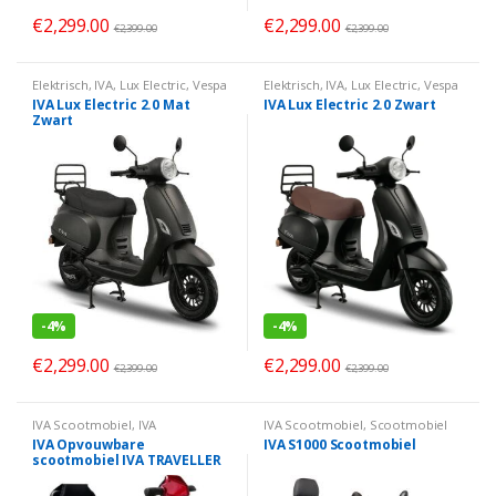
€
2,299.00
€
2,299.00
€
2,399.00
€
2,399.00
Elektrisch
,
IVA
,
Lux Electric
,
Vespa
Elektrisch
,
IVA
,
Lux Electric
,
Vespa
Look
Look
IVA Lux Electric 2.0 Mat
IVA Lux Electric 2.0 Zwart
Zwart
-
4%
-
4%
€
2,299.00
€
2,299.00
€
2,399.00
€
2,399.00
IVA Scootmobiel
,
IVA
IVA Scootmobiel
,
Scootmobiel
Scootmobiel opvouwbaar
,
IVA Opvouwbare
IVA S1000 Scootmobiel
Scootmobiel
scootmobiel IVA TRAVELLER
600 series