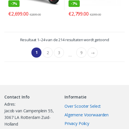
-
7%
-
7%
€
2,699.00
€
2,799.00
€
2,899.00
€
2,999.00
Resultaat 1–24 van de 214 resultaten wordt getoond
1
2
3
9
→
…
Contact Info
Informatie
Adres:
Over Scooter Select
Jacob van Campenplein 55,
Algemene Voorwaarden
3067 LA Rotterdam Zuid-
Privacy Policy
Holland