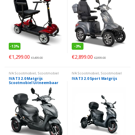
-
13%
-
3%
€
1,299.00
€
2,899.00
€
1,499.00
€
2,999.00
IVA Scootmobiel
,
Scootmobiel
IVA Scootmobiel
,
Scootmobiel
IVA T3 2.0 Matgrijs
IVA T3 2.0 Sport Matgrijs
Scootmobiel Uitneembaar
accu