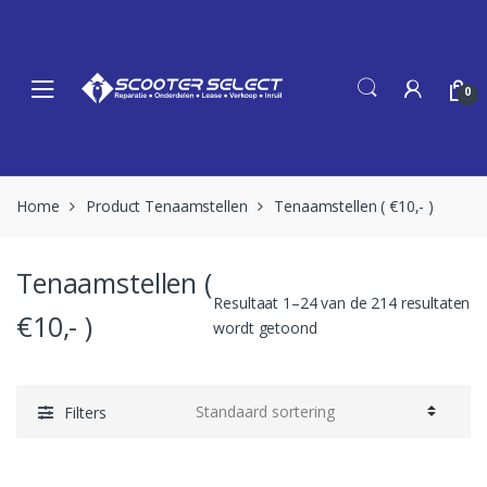
Skip
Skip
to
to
navigation
content
0
Home
Product Tenaamstellen
Tenaamstellen ( €10,- )
Tenaamstellen (
Resultaat 1–24 van de 214 resultaten
€10,- )
wordt getoond
Filters