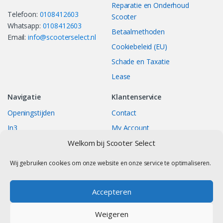
Reparatie en Onderhoud
Telefoon:
0108412603
Scooter
Whatsapp:
0108412603
Betaalmethoden
Email:
info@scooterselect.nl
Cookiebeleid (EU)
Schade en Taxatie
Lease
Navigatie
Klantenservice
Openingstijden
Contact
In3
My Account
Bestellingen
Track your Order
Welkom bij Scooter Select
Returns/Exchange
Wij gebruiken cookies om onze website en onze service te optimaliseren.
Accepteren
Contact
Weigeren