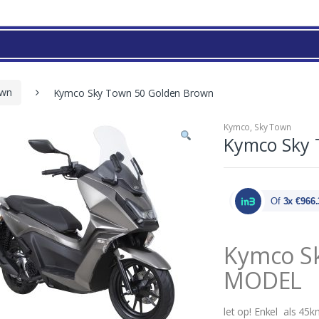
own
Kymco Sky Town 50 Golden Brown
Kymco
,
Sky Town
Kymco Sky 
Of
3x €966.
Kymco S
MODEL
let op! Enkel als 45k