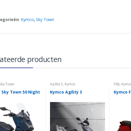
egorieën:
Kymco
,
Sky Town
lateerde producten
Sky Town
Agility S
,
Kymco
Filly
,
Kymc
 Sky Town 50 Night
Kymco Agility S
Kymco Fi