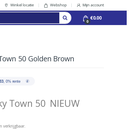
Winkel locatie
Webshop
Mijn account
€
0.00
0
Town 50 Golden Brown
33
, 0% rente
ky Town 50 NIEUW
m verkrijgbaar.