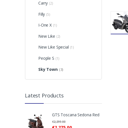
Carry
(2)
Filly
(5)
I-One X
(1)
New Like
(2)
New Like Special
(1)
People S
(1)
Sky Town
(3)
Latest Products
GTS Toscana Sedona Red
€
2,299.00
€
2,275.00