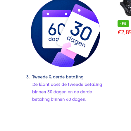
-
3%
€
2,8