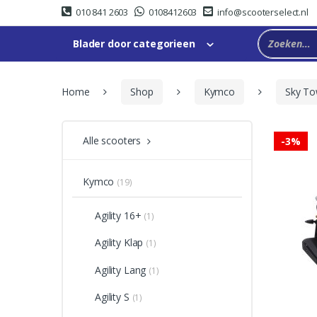
Skip
Skip
010 841 2603
0108412603
info@scooterselect.nl
to
to
navigation
content
Blader door categorieen
Home
Shop
Kymco
Sky T
Alle scooters
-
3%
Kymco
(19)
Agility 16+
(1)
Agility Klap
(1)
Agility Lang
(1)
Agility S
(1)