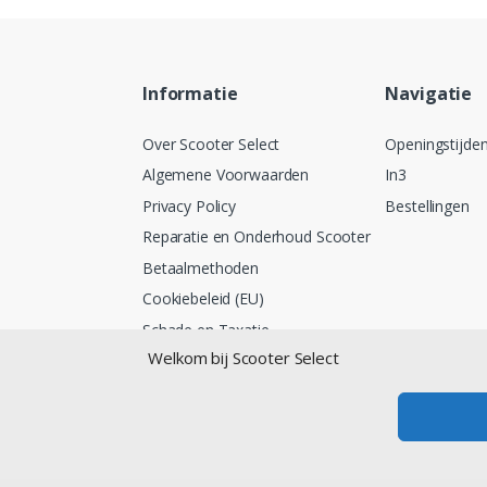
Informatie
Navigatie
Over Scooter Select
Openingstijde
Algemene Voorwaarden
In3
Privacy Policy
Bestellingen
Reparatie en Onderhoud Scooter
Betaalmethoden
Cookiebeleid (EU)
Schade en Taxatie
Welkom bij Scooter Select
Lease