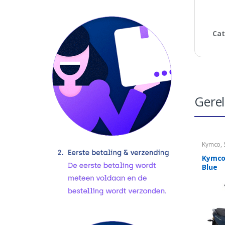
Cat
Gere
Kymco
,
Kymco
Blue