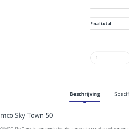
Final total
Q
u
a
n
t
i
t
y
Beschrijving
Specif
mco Sky Town 50
KYMCO Sky Town is een revolutionaire compacte scooter ontworpen voo