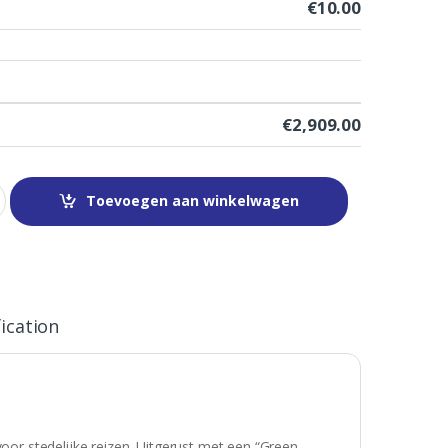
€
10.00
€
2,909.00
Toevoegen aan winkelwagen
ication
r stedelijke reizen. Uitgerust met een “Green