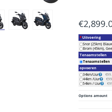
€
2,899.
*
Uitvoering
Snor (25km) Blau
Brom (45km), Gee
Tenaamstellen
Tenaamstellen
opvoeren
34km/uur
€99
44km /uur
€99
54km / Uur
€9
Options amount