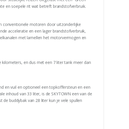
nte en soepele rit wat betreft brandstofverbruik.
n conventionele motoren door uitzonderlijke
nde acceleratie en een lager brandstofverbruik,
e koelkanalen met lamellen het motorvermogen en
e kilometers, en dus met een 7 liter tank meer dan
d en vuil en optioneel een topkoffersteun en een
otale inhoud van 33 liter, is de SKYTOWN een van de
t de buddybak van 28 liter kun je vele spullen