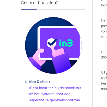
Gespreid betalen?
Powe
De 
pre
voo
ver
Daa
300 
Uit
top
bes
me