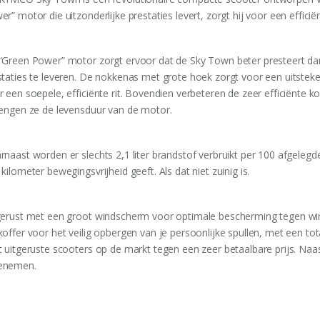
r” motor die uitzonderlijke prestaties levert, zorgt hij voor een efficië
“Green Power” motor zorgt ervoor dat de Sky Town beter presteert da
staties te leveren. De nokkenas met grote hoek zorgt voor een uitsteke
r een soepele, efficiënte rit. Bovendien verbeteren de zeer efficiënt
lengen ze de levensduur van de motor.
rnaast worden er slechts 2,1 liter brandstof verbruikt per 100 afgelegd
kilometer bewegingsvrijheid geeft. Als dat niet zuinig is.
gerust met een groot windscherm voor optimale bescherming tegen win
koffer voor het veilig opbergen van je persoonlijke spullen, met een t
t uitgeruste scooters op de markt tegen een zeer betaalbare prijs. Naas
enemen.