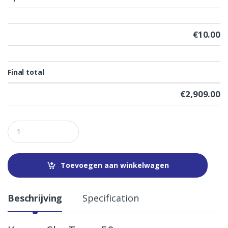
€
10.00
Final total
€
2,909.00
Q
u
a
n
t
Toevoegen aan winkelwagen
i
t
y
Beschrijving
Specification