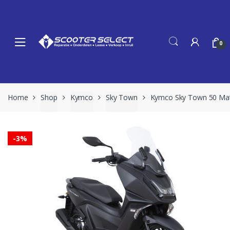
Skip
Skip
to
to
navigation
content
0
Home
Shop
Kymco
Sky Town
Kymco Sky Town 50 Mat
-
3%