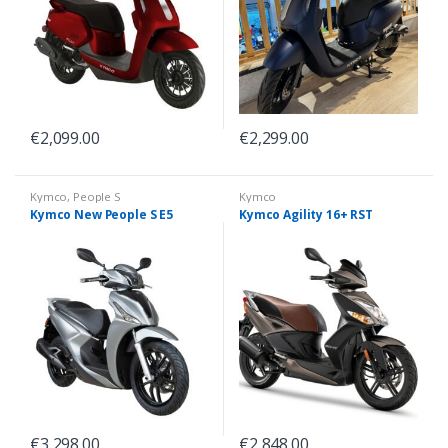
€
2,099.00
€
2,299.00
Kymco
,
People S
Kymco
Kymco New People S E5
Kymco Agility 16+ RST
€
3,298.00
€
2,848.00