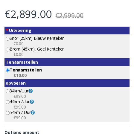
€
2,899.00
€
2,999.00
*
Uitvoering
Snor (25km) Blauw Kenteken
€0.00
Brom (45km), Geel Kenteken
€0.00
Tenaamstellen
Tenaamstellen
€10.00
opvoeren
34km/uur
€99.00
44km /uur
€99.00
54km / Uur
€99.00
Options amount