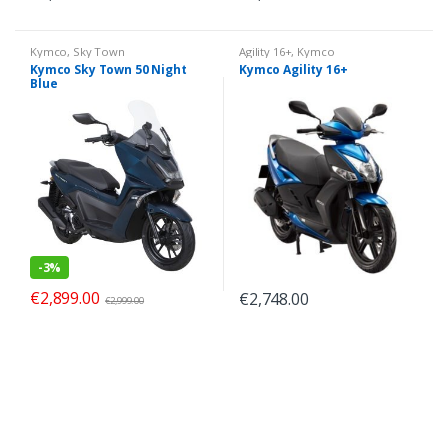
Kymco
,
Sky Town
Agility 16+
,
Kymco
Kymco Sky Town 50 Night
Kymco Agility 16+
Blue
-
3%
€
2,899.00
€
2,748.00
€
2,999.00