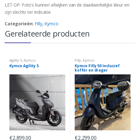
LET OP: Foto’s kunnen afwijken van de daadwerkelijke kleur en
zijn slechts ter indicatie.
Categorieën:
Filly
,
Kymco
Gerelateerde producten
Agility S
,
Kymco
Filly
,
Kymco
Kymco Agility S
Kymco Filly 50 Inclusief
koffer en drager
€
2,899.00
€
2,299.00