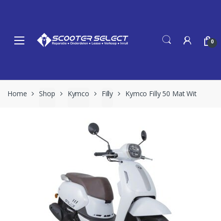
Skip
Skip
to
to
navigation
content
0
Home
Shop
Kymco
Filly
Kymco Filly 50 Mat Wit