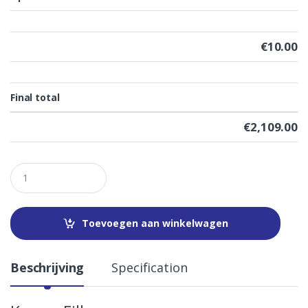
€
10.00
Final total
€
2,109.00
Q
u
a
n
t
Toevoegen aan winkelwagen
i
t
y
Beschrijving
Specification