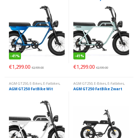
-
41%
-
41%
€
1,299.00
€
1,299.00
€
2,199.00
€
2,199.00
AGM GT250
,
E-Bikes
,
E-Fatbikes
,
AGM GT250
,
E-Bikes
,
E-Fatbikes
,
Elektrisch
Elektrisch
AGM GT250 FatBike Wit
AGM GT250 FatBike Zwart