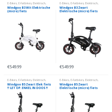
E-Bikes
,
E-Fatbikes
,
Elektrisch
,
E-Bikes
,
E-Fatbikes
,
Elektrisch
,
Windgoo
Windgoo
Windgoo B3 Wit Elektrische
Windgoo B3 Zwart
(micro) fiets
Elektrische (micro) fiets
€
549.99
€
549.99
E-Bikes
,
E-Fatbikes
,
Elektrisch
,
E-Bikes
,
E-Fatbikes
,
Elektrisch
,
Windgoo
Windgoo
Windgoo B5 Zwart Elek fiets
Windgoo B5 Zwart
!! LET OP. ENKEL IN DOOS !!
Elektrische (micro) fiets
UITGEPAKT