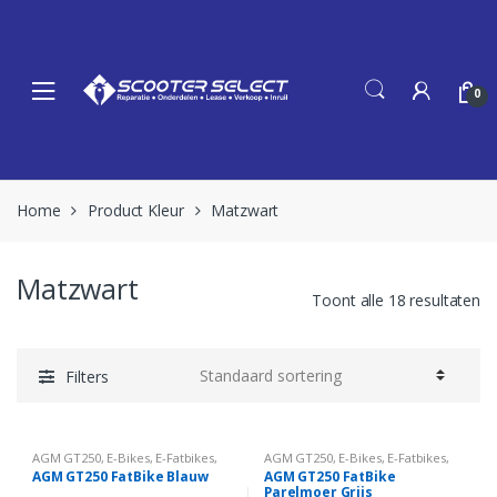
Skip
Skip
to
to
navigation
content
0
Home
Product Kleur
Matzwart
Matzwart
Toont alle 18 resultaten
Filters
AGM GT250
,
E-Bikes
,
E-Fatbikes
,
AGM GT250
,
E-Bikes
,
E-Fatbikes
,
Elektrisch
Elektrisch
AGM GT250 FatBike Blauw
AGM GT250 FatBike
Parelmoer Grijs