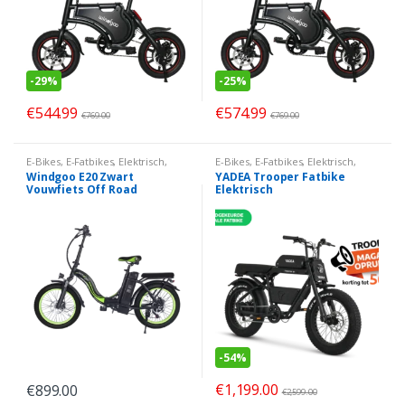
-
29%
-
25%
€
544.99
€
574.99
€
769.00
€
769.00
E-Bikes
,
E-Fatbikes
,
Elektrisch
,
E-Bikes
,
E-Fatbikes
,
Elektrisch
,
Windgoo
Yadea Trooper
Windgoo E20 Zwart
YADEA Trooper Fatbike
Vouwfiets Off Road
Elektrisch
-
54%
€
1,199.00
€
899.00
€
2,599.00