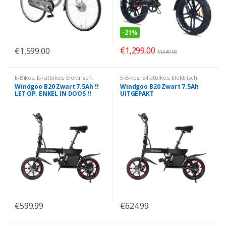
-
21%
€
1,299.00
€
1,599.00
€
1,649.00
E-Bikes
,
E-Fatbikes
,
Elektrisch
,
E-Bikes
,
E-Fatbikes
,
Elektrisch
,
Windgoo
Windgoo
Windgoo B20 Zwart 7.5Ah !!
Windgoo B20 Zwart 7.5Ah
LET OP. ENKEL IN DOOS !!
UITGEPAKT
€
599.99
€
624.99