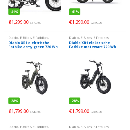
-
41%
-
41%
€
1,299.00
€
1,299.00
€
2,199.00
€
2,199.00
Diablo
,
E-Bikes
,
E-Fatbikes
,
Diablo
,
E-Bikes
,
E-Fatbikes
,
Elektrisch
Elektrisch
Diablo XR1 elektrische
Diablo XR1 elektrische
Fatbike army green 720 Wh
Fatbike mat zwart 720 Wh
-
28%
-
28%
€
1,799.00
€
1,799.00
€
2,499.00
€
2,499.00
Diablo
,
E-Bikes
,
E-Fatbikes
,
Diablo
,
E-Bikes
,
E-Fatbikes
,
Elektrisch
Elektrisch