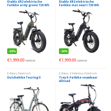
Diablo XR2 elektrische
Diablo XR2 elektrische
Fatbike army green 720 Wh
Fatbike mat zwart 720 Wh
-
26%
-
26%
€
1,999.00
€
1,999.00
€
2,699.00
€
2,699.00
E-Bikes
,
Elektrisch
E-Bikes
,
E-Fatbikes
,
Elektrisch
Dutchebike Touring II
Troy E-Fatbike vouwbaar
Allroad