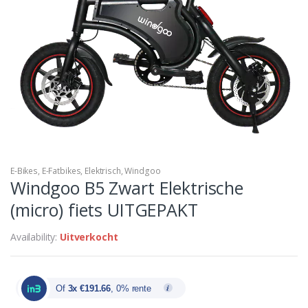
E-Bikes
,
E-Fatbikes
,
Elektrisch
,
Windgoo
Windgoo B5 Zwart Elektrische
(micro) fiets UITGEPAKT
Availability:
Uitverkocht
Of
3x €191.66
, 0% rente