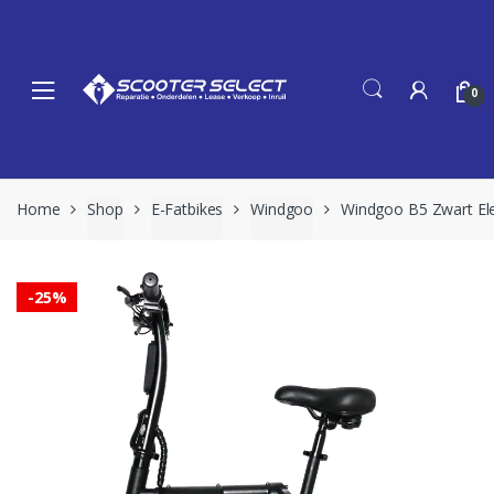
Skip
Skip
to
to
navigation
content
0
Home
Shop
E-Fatbikes
Windgoo
Windgoo B5 Zwart Ele
-
25%