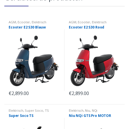
AGM
,
Ecooter
,
Elektrisch
AGM
,
Ecooter
,
Elektrisch
Ecooter E2 S30 Blauw
Ecooter E2 S30 Rood
€
2,899.00
€
2,899.00
Elektrisch
,
Super Soco
,
TS
Elektrisch
,
Niu
,
NQi
Super Soco TS
Niu NQi GTS Pro MOTOR