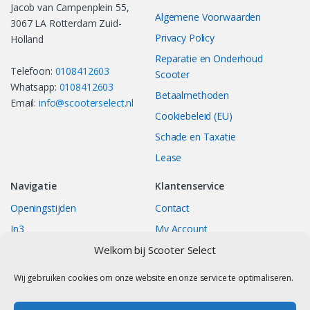
Jacob van Campenplein 55,
Algemene Voorwaarden
3067 LA Rotterdam Zuid-
Privacy Policy
Holland
Reparatie en Onderhoud
Telefoon:
0108412603
Scooter
Whatsapp:
0108412603
Betaalmethoden
Email:
info@scooterselect.nl
Cookiebeleid (EU)
Schade en Taxatie
Lease
Navigatie
Klantenservice
Openingstijden
Contact
In3
My Account
Bestellingen
Track your Order
Welkom bij Scooter Select
Returns/Exchange
Wij gebruiken cookies om onze website en onze service te optimaliseren.