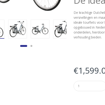
De idea
De krachtige Dutcheb
versnellingen en maar
ideale tourfiets voor
opgebouwd in Nederla
onderdelen, hierdoor 
verhouding bieden.
€
1,599.
Q
u
a
n
t
i