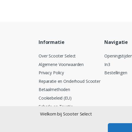
Informatie
Navigatie
Over Scooter Select
Openingstijde
Algemene Voorwaarden
In3
Privacy Policy
Bestellingen
Reparatie en Onderhoud Scooter
Betaalmethoden
Cookiebeleid (EU)
Schade en Taxatie
Welkom bij Scooter Select
Lease