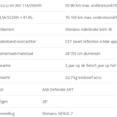
ccu Li-on 36V 11A/396Wh
50-80 km max. ondersteund/70
4,5A/522Wh + €149,-
70-100 km max. ondersteund/9
chterrem
Shimano rollerbrake brim 45
uitenband voor/achter
CST zwart reflection e-bike ap
ramemaat/materiaal
28″/50 cm aluminium
arantie
2 jaar op de fiets/5 jaar op he
ewicht
22,7 kg exclusief accu
ot
AXA Defender ART
elgen
28″
rsnelling
Shimano NEXUS 7