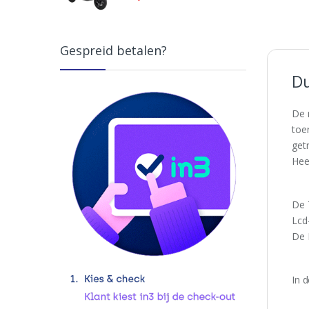
Gespreid betalen?
Du
De 
toe
get
Hee
De 
Lcd
De 
In 