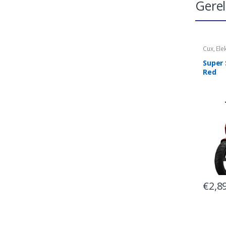
Gere
Cux
,
Ele
Super 
Red
€
2,8