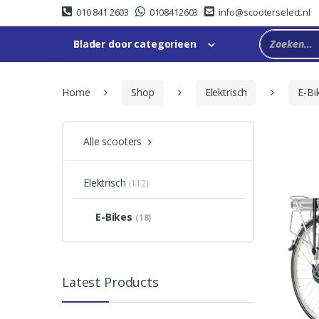
Skip
Skip
010 841 2603
0108412603
info@scooterselect.nl
to
to
navigation
content
Blader door categorieen
Home
Shop
Elektrisch
E-Bi
Alle scooters
Elektrisch
(112)
E-Bikes
(18)
Latest Products