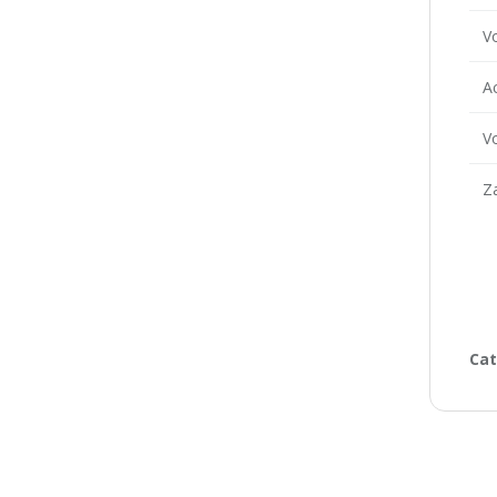
Vo
Ac
V
Z
Cat