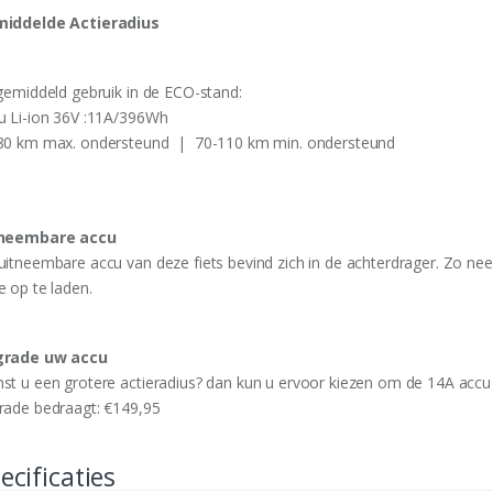
iddelde Actieradius
 gemiddeld gebruik in de ECO-stand:
u Li-ion 36V :11A/396Wh
80 km max. ondersteund | 70-110 km min. ondersteund
neembare accu
uitneembare accu van deze fiets bevind zich in de achterdrager. Zo n
e op te laden.
rade uw accu
st u een grotere actieradius? dan kun u ervoor kiezen om de 14A accu 
rade bedraagt: €149,95
ecificaties