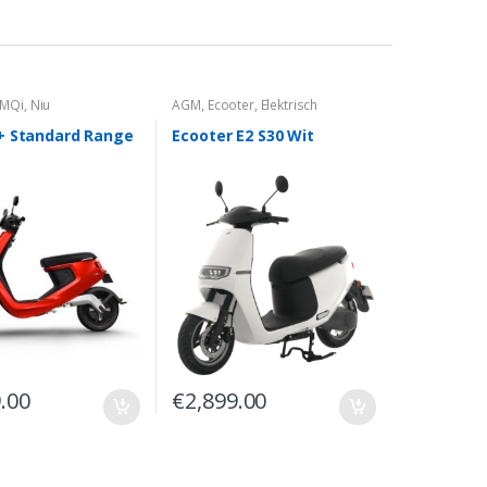
MQi
,
Niu
AGM
,
Ecooter
,
Elektrisch
+ Standard Range
Ecooter E2 S30 Wit
.00
€
2,899.00