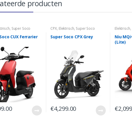
lateerde producten
ktrisch
,
Super Soco
CPX
,
Elektrisch
,
Super Soco
Elektrisch
,
Soco CUX Ferrarier
Super Soco CPX Grey
Niu MQi
(Lite)
99.00
€
4,299.00
€
2,099