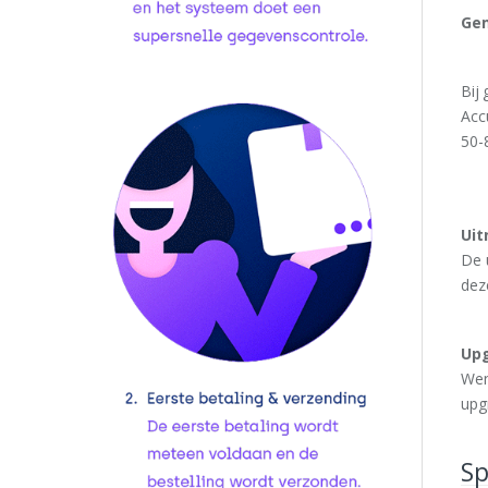
Gem
Bij
Acc
50-
Uit
De 
dez
Upg
Wen
upg
Sp