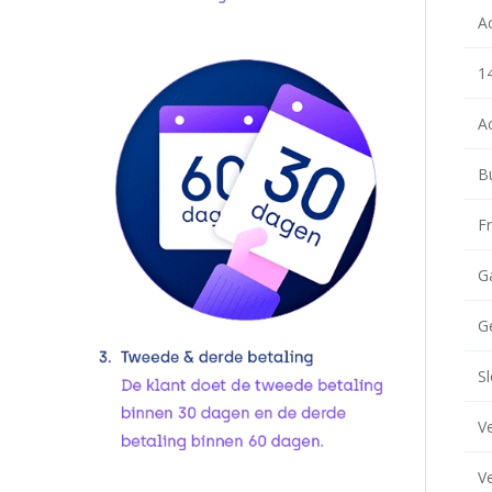
A
1
A
B
F
G
G
Sl
V
Ve