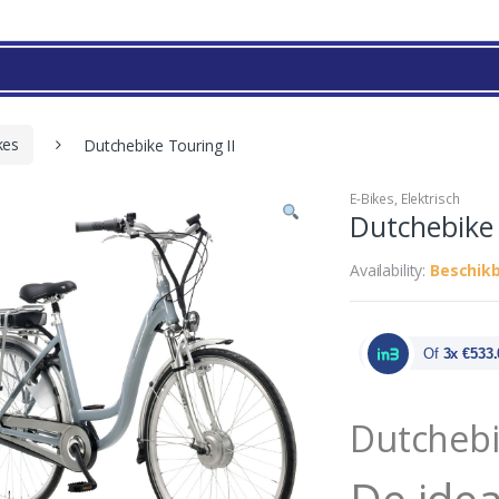
kes
Dutchebike Touring II
E-Bikes
,
Elektrisch
Dutchebike 
Availability:
Beschikb
Of
3x €533.
Dutchebi