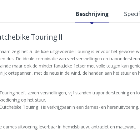
t
y
Beschrijving
Specif
tchebike Touring II
naam zegt het al: de luxe uitgevoerde Touring is er voor het gewone 
ren dus. De ideale combinatie van veel versnellingen en traponderste
rainde maar ook de minder fanatieke fietser met volle teugen kan geni
rlijk ontspannen, met de neus in de wind, de handen aan het stuur en 
Touring heeft zeven versnellingen, vijf standen trapondersteuning en 
-bediening op het stuur.
Dutchebike Touring II is verkrijgbaar in een dames- en herenuitvoering.
de dames uitvoering leverbaar in hemelsblauw, antraciet en matzwart.