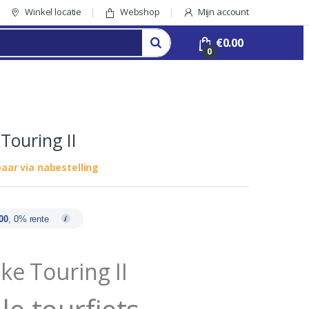
Winkel locatie
Webshop
Mijn account
€
0.00
0
Touring II
aar via nabestelling
00
, 0% rente
ke Touring II