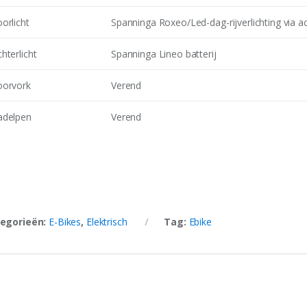
orlicht
Spanninga Roxeo/Led-dag-rijverlichting via a
hterlicht
Spanninga Lineo batterij
oorvork
Verend
adelpen
Verend
egorieën:
E-Bikes
,
Elektrisch
Tag:
Ebike