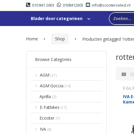
Skip
Skip
010 841 2603
0108412603
info@scooterselect.nl
to
to
navigation
content
Blader door categorieen
Home
Shop
Producten getagged “rotte
rott
Browse Categories
AGM
(21)
AGM Goccia
(14)
E-Go
,
Look
IVA E
Aprilla
(3)
Kame
E-Fatbikes
(17)
Ecooter
(7)
IVA
(8)