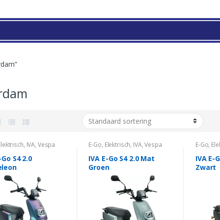
rdam”
erdam
Elektrisch
,
IVA
,
Vespa
E-Go
,
Elektrisch
,
IVA
,
Vespa
E-Go
,
Ele
Look
Look
-Go S4 2.0
IVA E-Go S4 2.0 Mat
IVA E-G
leon
Groen
Zwart