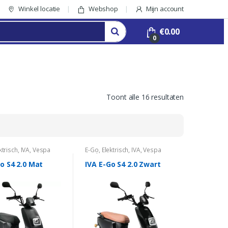
Winkel locatie
Webshop
Mijn account
€
0.00
0
Toont alle 16 resultaten
ktrisch
,
IVA
,
Vespa
E-Go
,
Elektrisch
,
IVA
,
Vespa
Look
o S4 2.0 Mat
IVA E-Go S4 2.0 Zwart