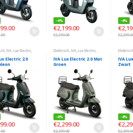
-
4%
-
4%
199.00
€
2,199.00
€
2,19
.00
€
2,299.00
€
2,299.0
sch
,
IVA
,
Lux Electric
,
Elektrisch
,
IVA
,
Lux Electric
,
Elektrisc
 Look
Vespa Look
Vespa L
ux Electric 2.0
IVA Lux Electric 2.0 Mat
IVA Lux
leon
Groen
Zwart
-
4%
-
4%
299.00
€
2,299.00
€
2,29
.00
€
2,399.00
€
2,399.0