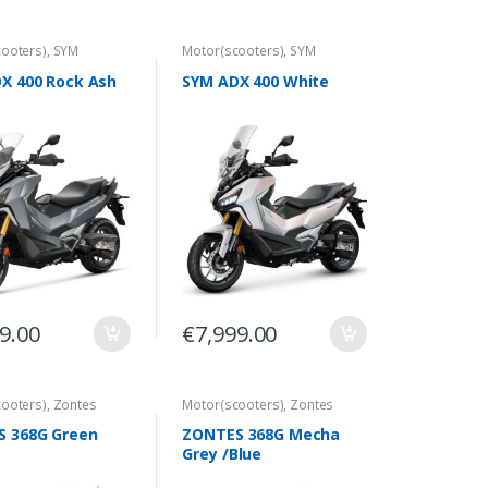
ooters)
,
SYM
Motor(scooters)
,
SYM
ooter
Motorscooter
X 400 Rock Ash
SYM ADX 400 White
9.00
€
7,999.00
ooters)
,
Zontes
Motor(scooters)
,
Zontes
 368G Green
ZONTES 368G Mecha
Grey /Blue