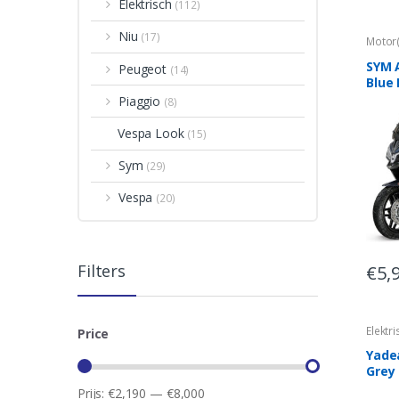
Elektrisch
(112)
Niu
(17)
Motor
Motor
SYM 
Peugeot
(14)
Blue 
Piaggio
(8)
Vespa Look
(15)
Sym
(29)
Vespa
(20)
Filters
€
5,
Elektri
Price
Yade
Grey
Prijs:
€2,190
—
€8,000
Min.
Max.