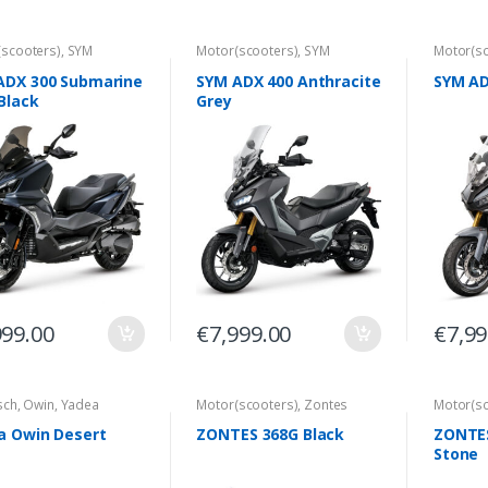
(scooters)
,
SYM
Motor(scooters)
,
SYM
Motor(sc
scooter
Motorscooter
Motorsc
ADX 300 Submarine
SYM ADX 400 Anthracite
SYM AD
Black
Grey
999.00
€
7,999.00
€
7,99
sch
,
Owin
,
Yadea
Motor(scooters)
,
Zontes
Motor(sc
a Owin Desert
ZONTES 368G Black
ZONTES
Stone