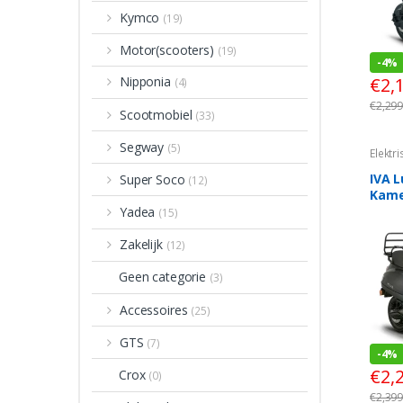
Kymco
(19)
Motor(scooters)
(19)
-
4%
Nipponia
€
2,
(4)
€
2,299
Scootmobiel
(33)
Segway
(5)
Elektri
Vespa
IVA L
Super Soco
(12)
Kame
Yadea
(15)
Zakelijk
(12)
Geen categorie
(3)
Accessoires
(25)
GTS
(7)
-
4%
€
2,
Crox
(0)
€
2,399