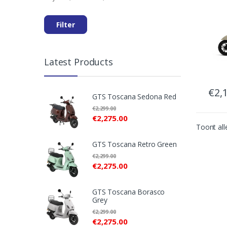
prijs
prijs
Filter
Latest Products
€
2,
GTS Toscana Sedona Red
€
2,299.00
€
2,275.00
Toont all
GTS Toscana Retro Green
€
2,299.00
€
2,275.00
GTS Toscana Borasco
Grey
€
2,299.00
€
2,275.00