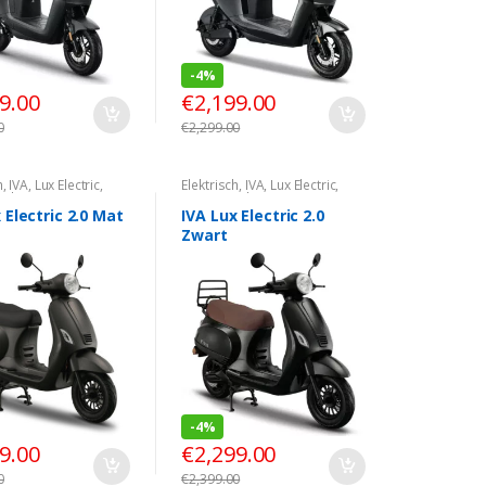
-
4%
9.00
€
2,199.00
0
€
2,299.00
h
,
IVA
,
Lux Electric
,
Elektrisch
,
IVA
,
Lux Electric
,
ook
Vespa Look
 Electric 2.0 Mat
IVA Lux Electric 2.0
Zwart
-
4%
9.00
€
2,299.00
0
€
2,399.00