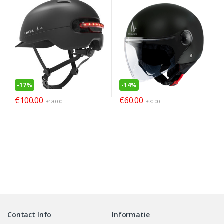
Zwart M NTA 8776
goedkeuring
-
17%
-
14%
€
100.00
€
60.00
€
120.00
€
70.00
Contact Info
Informatie