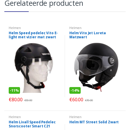
Gerelateerde producten
Helmen
Helmen
Helm Speed pedelec Vito E-
Helm Vito Jet Loreta
light met vizier mat zwart
Matzwart
-
11%
-
14%
€
80.00
€
60.00
€
90.00
€
70.00
Helmen
Helmen
Helm Livall Speed Pedelec
Helm MT Street Solid Zwart
Snorscooter Smart C21