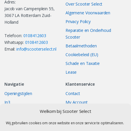
Adres:
Over Scooter Select
Jacob van Campenplein 55,
Algemene Voorwaarden
3067 LA Rotterdam Zuid-
Privacy Policy
Holland
Reparatie en Onderhoud
Telefoon:
0108412603
Scooter
Whatsapp:
0108412603
Betaalmethoden
Email:
info@scooterselect.nl
Cookiebeleid (EU)
Schade en Taxatie
Lease
Navigatie
Klantenservice
Openingstijden
Contact
In3
My Account
Bestellingen
Track your Order
Welkom bij Scooter Select
Returns/Exchange
Wij gebruiken cookies om onze website en onze service te optimaliseren.