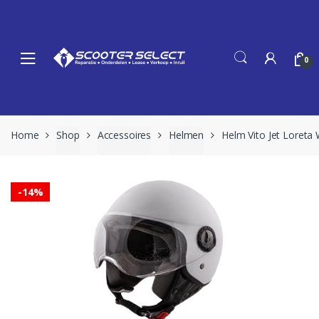
Skip
Skip
to
to
navigation
content
0
Home
Shop
Accessoires
Helmen
Helm Vito Jet Loreta 
-
14%