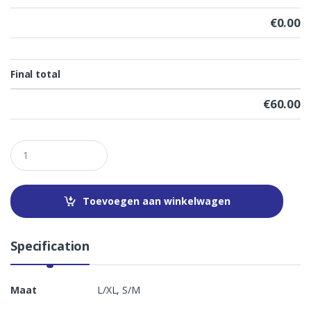
€0.00
Final total
€
60.00
Q
u
a
n
t
Toevoegen aan winkelwagen
i
t
y
Specification
Maat
L/XL, S/M