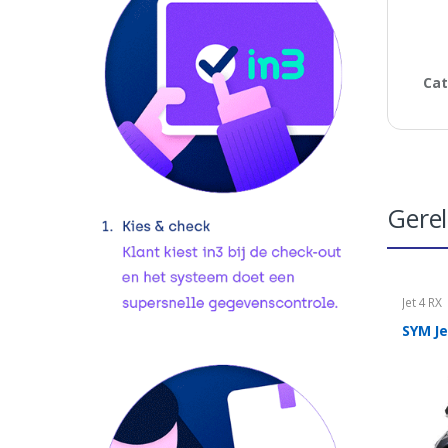
Cat
Gere
Jet 4 RX
SYM Je