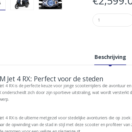
€
2,599.
Q
u
a
n
t
i
t
y
Beschrijving
M Jet 4 RX: Perfect voor de steden
Jet 4 RX is de perfecte keuze voor jonge scooterrijders die avontuur en 
X onderscheidt zich door zijn sportieve uitstraling, wat wordt versterk
werp.
et 4 RX is de ultieme metgezel voor stedelijke avonturiers die op zoek zi
aar de opwinding van de stad in stijl met deze scooter en profiteer van
de remmen voor een veilige en plezierige rit.