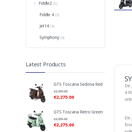
Fiddle2
(5)
Fiddle 4
(3)
Jet14
(4)
Symphony
(6)
Latest Products
SY
GTS Toscana Sedona Red
De 
€
2,299.00
4 R
€
2,275.00
ont
GTS Toscana Retro Green
De J
€
2,299.00
Erv
€
2,275.00
soli