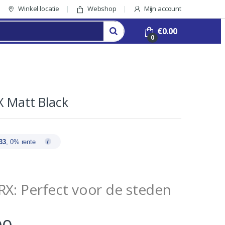
Winkel locatie
Webshop
Mijn account
€
0.00
0
X Matt Black
33
, 0% rente
RX: Perfect voor de steden