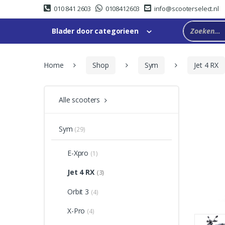
Skip
Skip
010 841 2603
0108412603
info@scooterselect.nl
to
to
navigation
content
Blader door categorieen
Home
Shop
Sym
Jet 4 RX
Alle scooters
Sym
(29)
E-Xpro
(1)
Jet 4 RX
(3)
Orbit 3
(4)
X-Pro
(4)