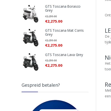
GTS Toscana Borasco
Grey
Ont
€
2,299.00
€
2,275.00
LE
GTS Toscana Mat Corris
Grey
De J
€
2,299.00
tijd
€
2,275.00
GTS Toscana Lava Grey
Ni
€
2,299.00
Het
€
2,275.00
toer
R
Gespreid betalen?
Met
een 