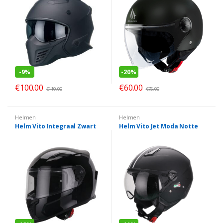
-
9%
-
20%
€
100.00
€
60.00
€
110.00
€
75.00
Helmen
Helmen
Helm Vito Integraal Zwart
Helm Vito Jet Moda Notte