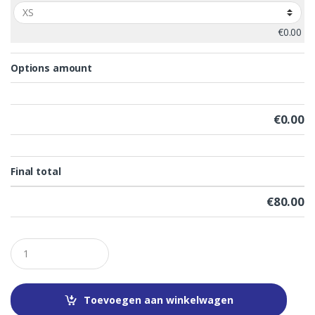
€0.00
Options amount
€0.00
Final total
€
80.00
Q
u
a
n
t
Toevoegen aan winkelwagen
i