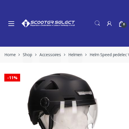
Skip
Skip
to
to
navigation
content
0
Home
Shop
Accessoires
Helmen
Helm Speed pedelec Vi
-
11%