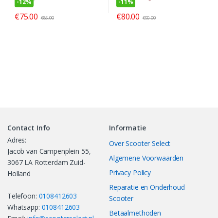
-
12%
-
11%
€
75.00
€
80.00
€
85.00
€
90.00
Contact Info
Informatie
Adres:
Over Scooter Select
Jacob van Campenplein 55,
Algemene Voorwaarden
3067 LA Rotterdam Zuid-
Privacy Policy
Holland
Reparatie en Onderhoud
Telefoon:
0108412603
Scooter
Whatsapp:
0108412603
Betaalmethoden