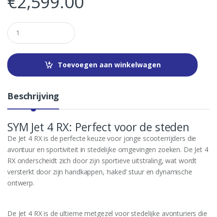
€
2,599.00
Q
u
a
n
t
Toevoegen aan winkelwagen
i
t
y
Beschrijving
SYM Jet 4 RX: Perfect voor de steden
De Jet 4 RX is de perfecte keuze voor jonge scooterrijders die
avontuur en sportiviteit in stedelijke omgevingen zoeken. De Jet 4
RX onderscheidt zich door zijn sportieve uitstraling, wat wordt
versterkt door zijn handkappen, ‘naked’ stuur en dynamische
ontwerp.
De Jet 4 RX is de ultieme metgezel voor stedelijke avonturiers die