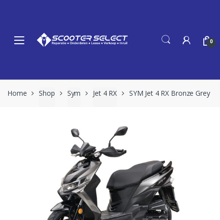
Skip
Skip
to
to
navigation
content
0
Home
Shop
Sym
Jet 4 RX
SYM Jet 4 RX Bronze Grey