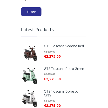
prijs
prijs
Filter
Latest Products
GTS Toscana Sedona Red
€
2,299.00
€
2,275.00
GTS Toscana Retro Green
€
2,299.00
€
2,275.00
GTS Toscana Borasco
Grey
€
2,299.00
€
2,275.00