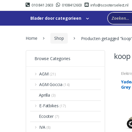
Skip
Skip
010 841 2603
0108412603
info@scooterselect.nl
to
to
navigation
content
Blader door categorieen
Home
Shop
Producten getagged “koop
koop
Browse Categories
AGM
Elektri
(21)
Yade
AGM Goccia
(14)
Grey
Aprilla
(3)
E-Fatbikes
(17)
Ecooter
(7)
IVA
(8)