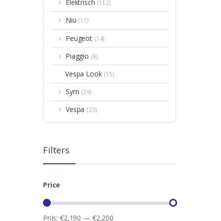
Elektrisch
(112)
Niu
(17)
Peugeot
(14)
Piaggio
(8)
Vespa Look
(15)
Sym
(29)
Vespa
(20)
Filters
Price
Prijs:
€2,190
—
€2,200
Min.
Max.