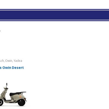
”
sch
,
Owin
,
Yadea
a Owin Desert