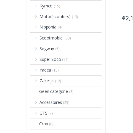
Kymco
(19)
Motor(scooters)
€
2,
(19)
Nipponia
(4)
Scootmobiel
(33)
Segway
(5)
Super Soco
(12)
Yadea
(15)
Zakelijk
(12)
Geen categorie
(3)
Accessoires
(25)
GTS
(7)
Crox
(0)