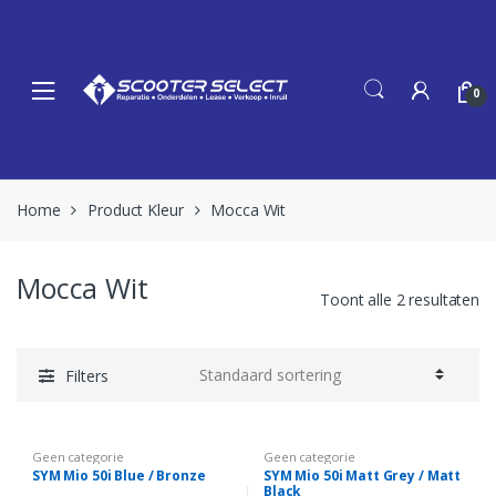
Skip
Skip
to
to
navigation
content
0
Home
Product Kleur
Mocca Wit
Mocca Wit
Toont alle 2 resultaten
Filters
Geen categorie
Geen categorie
SYM Mio 50i Blue / Bronze
SYM Mio 50i Matt Grey / Matt
Black