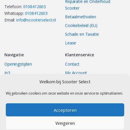
Reparatie en Onderhoud
Telefoon:
0108412603
Scooter
Whatsapp:
0108412603
Betaalmethoden
Email:
info@scooterselect.nl
Cookiebeleid (EU)
Schade en Taxatie
Lease
Navigatie
Klantenservice
Openingstijden
Contact
In3
My Account
Bestellingen
Track your Order
Welkom bij Scooter Select
Returns/Exchange
Wij gebruiken cookies om onze website en onze service te optimaliseren.
Accepteren
Contact
Weigeren