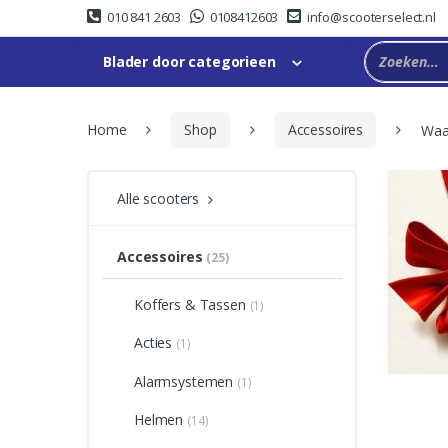
Skip
Skip
010 841 2603
0108412603
info@scooterselect.nl
to
to
navigation
content
Blader door categorieen
Home
Shop
Accessoires
Waa
Alle scooters
Accessoires
(25)
Koffers & Tassen
(1)
Acties
(1)
Alarmsystemen
(1)
Helmen
(14)