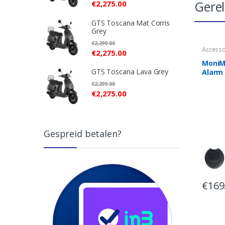
Gere
€
2,275.00
GTS Toscana Mat Corris
Grey
€
2,299.00
Accesso
€
2,275.00
MoniM
GTS Toscana Lava Grey
Alarm
€
2,299.00
€
2,275.00
Gespreid betalen?
€
169