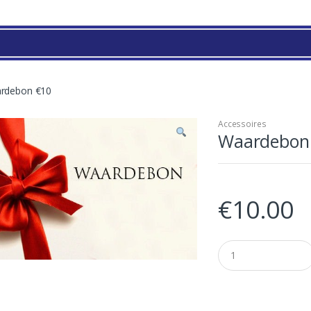
rdebon €10
Accessoires
Waardebon
€
10.00
Q
u
a
n
t
i