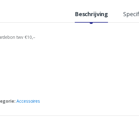
t
y
Beschrijving
Specif
rdebon twv €10,–
egorie:
Accessoires