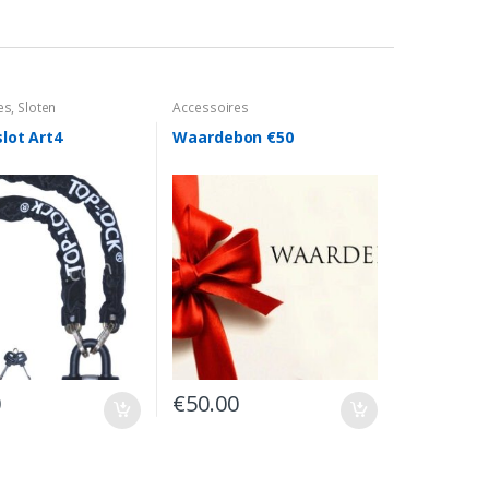
es
,
Sloten
Accessoires
lot Art4
Waardebon €50
0
€
50.00