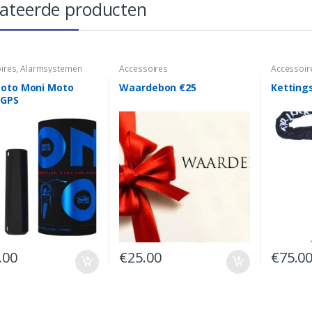
lateerde producten
ires
,
Alarmsystemen
Accessoires
Accessoir
oto Moni Moto
Waardebon €25
Kettings
 GPS
.00
€
25.00
€
75.0