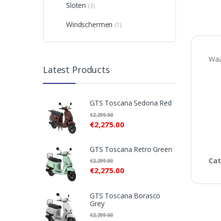
Sloten
(3)
Windschermen
(1)
Waa
Latest Products
GTS Toscana Sedona Red
€
2,299.00
€
2,275.00
GTS Toscana Retro Green
Cat
€
2,299.00
€
2,275.00
GTS Toscana Borasco
Grey
€
2,299.00