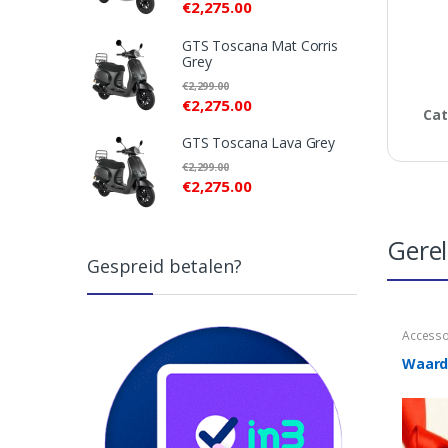
€
2,275.00
GTS Toscana Mat Corris
Grey
€
2,299.00
€
2,275.00
Cat
GTS Toscana Lava Grey
€
2,299.00
€
2,275.00
Gere
Gespreid betalen?
Accesso
Waard