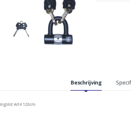
a
n
t
i
t
y
Beschrijving
Specif
tingslot Art4 120cm