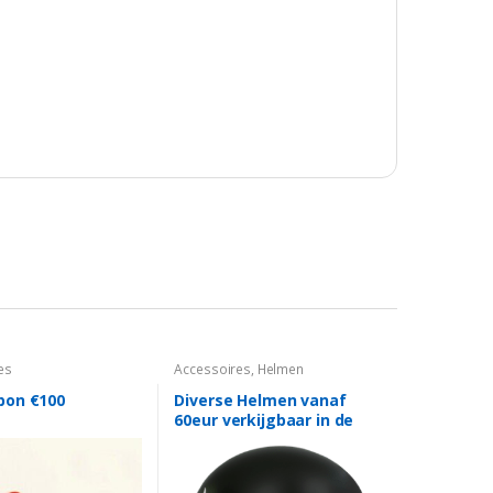
es
Accessoires
,
Helmen
bon €100
Diverse Helmen vanaf
60eur verkijgbaar in de
winkel