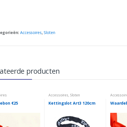
egorieën:
Accessoires
,
Sloten
lateerde producten
ires
Accessoires
,
Sloten
Accessoir
ebon €25
Kettingslot Art3 120cm
Waarde