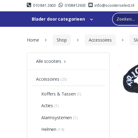
Skip
Skip
010 841 2603
0108412603
info@scooterselect.nl
to
to
navigation
content
Blader door categorieen
Home
Shop
Accessoires
Sl
Alle scooters
Accessoires
(25)
Koffers & Tassen
(1)
Acties
(1)
Alarmsystemen
(1)
Helmen
(14)