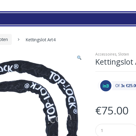
oten
Kettingslot Art4
Accessoires
,
Sloten
Kettingslot
Of
3x €25.0
€
75.00
Q
u