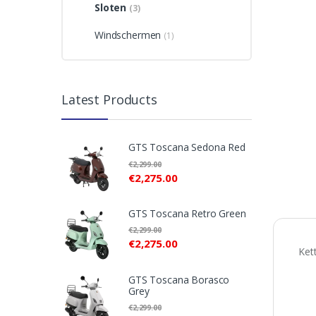
Sloten
(3)
Windschermen
(1)
Latest Products
GTS Toscana Sedona Red
€
2,299.00
€
2,275.00
GTS Toscana Retro Green
€
2,299.00
€
2,275.00
Ket
GTS Toscana Borasco
Grey
€
2,299.00