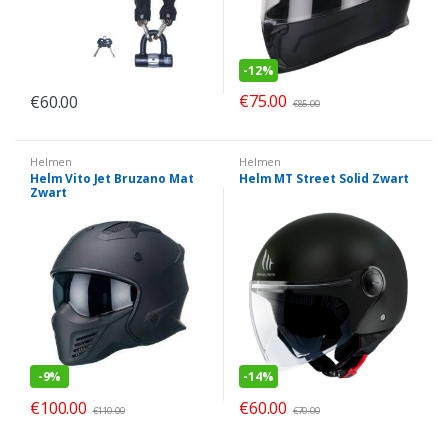
-
12%
€
75.00
€
60.00
€
85.00
Helmen
Helmen
Helm Vito Jet Bruzano Mat
Helm MT Street Solid Zwart
Zwart
-
9%
-
14%
€
100.00
€
60.00
€
110.00
€
70.00