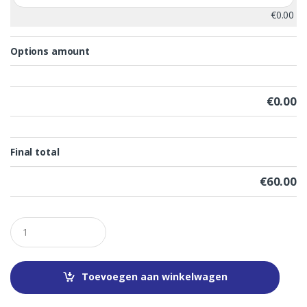
€0.00
Options amount
€0.00
Final total
€
60.00
Q
u
a
n
t
Toevoegen aan winkelwagen
i
t