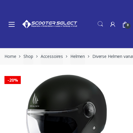
Skip
Skip
to
to
navigation
content
0
Home
Shop
Accessoires
Helmen
Diverse Helmen vanaf 
-
20%