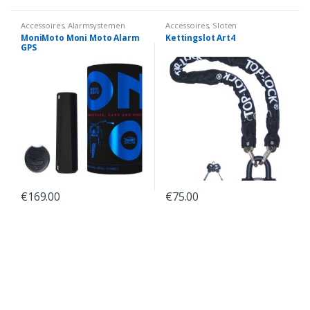
Accessoires
,
Alarmsystemen
Accessoires
,
Sloten
MoniMoto Moni Moto Alarm
Kettingslot Art4
GPS
€
169.00
€
75.00