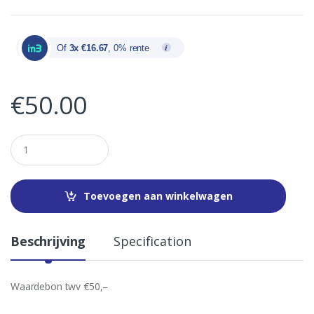
Of
3x €16.67
, 0% rente
€
50.00
Q
u
a
n
t
Toevoegen aan winkelwagen
i
t
y
Beschrijving
Specification
Waardebon twv €50,–