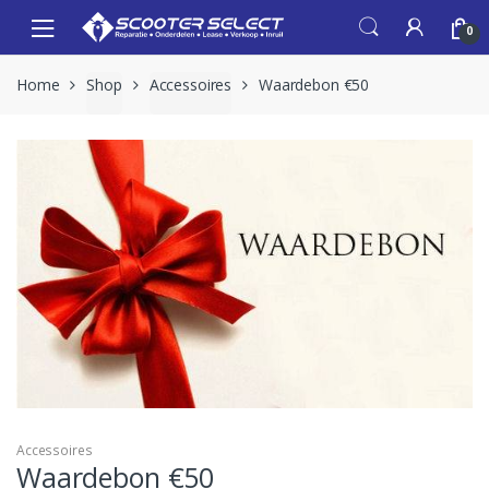
Skip
Skip
0
to
to
navigation
content
Home
Shop
Accessoires
Waardebon €50
Accessoires
Waardebon €50