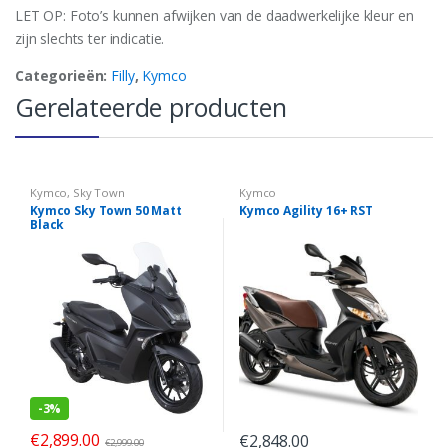
LET OP: Foto’s kunnen afwijken van de daadwerkelijke kleur en
zijn slechts ter indicatie.
Categorieën:
Filly
,
Kymco
Gerelateerde producten
Kymco
,
Sky Town
Kymco
Kymco Sky Town 50 Matt
Kymco Agility 16+ RST
Black
-
3%
€
2,899.00
€
2,848.00
€
2,999.00