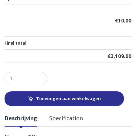
€
10.00
Final total
€
2,109.00
Q
u
a
n
t
Toevoegen aan winkelwagen
i
t
y
Beschrijving
Specification