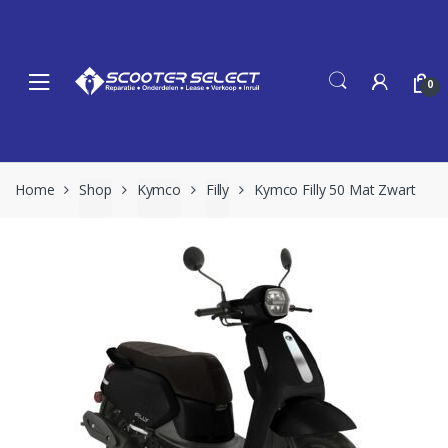
Skip
Skip
to
to
navigation
content
0
Home
Shop
Kymco
Filly
Kymco Filly 50 Mat Zwart