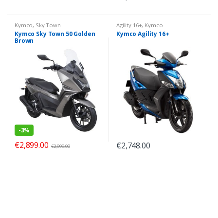
Kymco
,
Sky Town
Agility 16+
,
Kymco
Kymco Sky Town 50 Golden
Kymco Agility 16+
Brown
-
3%
€
2,899.00
€
2,748.00
€
2,999.00