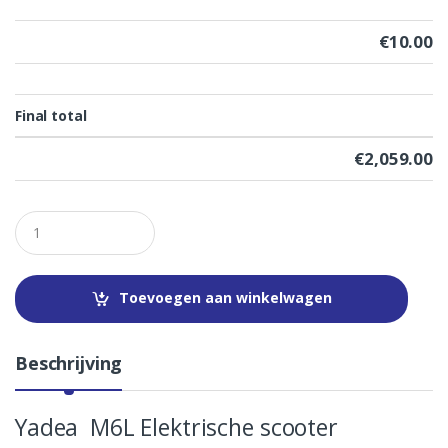
€
10.00
Final total
€
2,059.00
Q
u
a
n
t
Toevoegen aan winkelwagen
i
t
y
Beschrijving
Yadea M6L Elektrische scooter