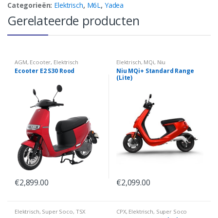
Categorieën:
Elektrisch
,
M6L
,
Yadea
Gerelateerde producten
AGM
,
Ecooter
,
Elektrisch
Elektrisch
,
MQi
,
Niu
Ecooter E2 S30 Rood
Niu MQi+ Standard Range
(Lite)
€
2,899.00
€
2,099.00
Elektrisch
,
Super Soco
,
TSX
CPX
,
Elektrisch
,
Super Soco