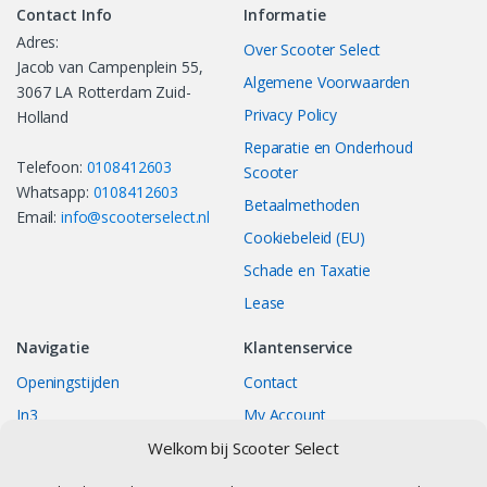
Contact Info
Informatie
Adres:
Over Scooter Select
Jacob van Campenplein 55,
Algemene Voorwaarden
3067 LA Rotterdam Zuid-
Privacy Policy
Holland
Reparatie en Onderhoud
Telefoon:
0108412603
Scooter
Whatsapp:
0108412603
Betaalmethoden
Email:
info@scooterselect.nl
Cookiebeleid (EU)
Schade en Taxatie
Lease
Navigatie
Klantenservice
Openingstijden
Contact
In3
My Account
Bestellingen
Track your Order
Welkom bij Scooter Select
Returns/Exchange