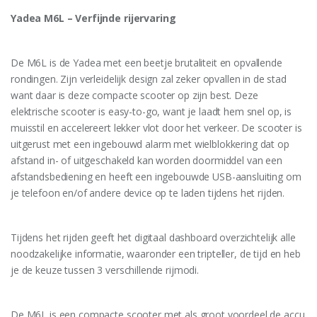
Yadea M6L – Verfijnde rijervaring
De M6L is de Yadea met een beetje brutaliteit en opvallende
rondingen. Zijn verleidelijk design zal zeker opvallen in de stad
want daar is deze compacte scooter op zijn best. Deze
elektrische scooter is easy-to-go, want je laadt hem snel op, is
muisstil en accelereert lekker vlot door het verkeer. De scooter is
uitgerust met een ingebouwd alarm met wielblokkering dat op
afstand in- of uitgeschakeld kan worden doormiddel van een
afstandsbediening en heeft een ingebouwde USB-aansluiting om
je telefoon en/of andere device op te laden tijdens het rijden.
Tijdens het rijden geeft het digitaal dashboard overzichtelijk alle
noodzakelijke informatie, waaronder een tripteller, de tijd en heb
je de keuze tussen 3 verschillende rijmodi.
De M6L is een compacte scooter met als groot voordeel de accu