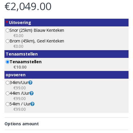
€
2,049.00
*
Uitvoering
Snor (25km) Blauw Kenteken
€0.00
Brom (45km), Geel Kenteken
€0.00
Tenaamstellen
Tenaamstellen
€10.00
opvoeren
34km/uur
€99.00
44km /uur
€99.00
54km / Uur
€99.00
Options amount