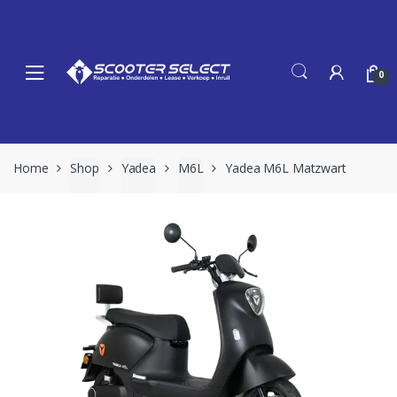
Skip
Skip
to
to
navigation
content
0
Home
Shop
Yadea
M6L
Yadea M6L Matzwart