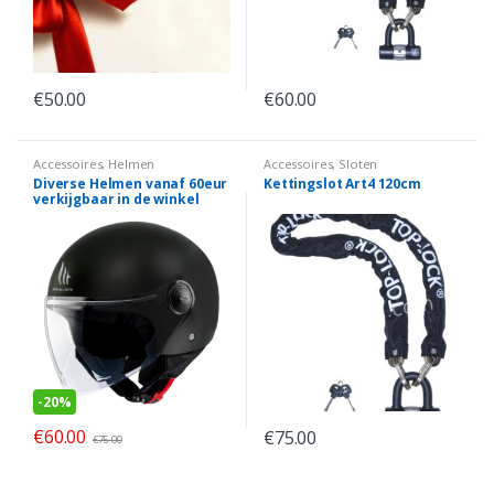
€
50.00
€
60.00
Accessoires
,
Helmen
Accessoires
,
Sloten
Diverse Helmen vanaf 60eur
Kettingslot Art4 120cm
verkijgbaar in de winkel
-
20%
€
60.00
€
75.00
€
75.00