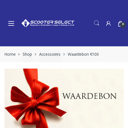
Skip
Skip
to
to
navigation
content
0
Home
Shop
Accessoires
Waardebon €100