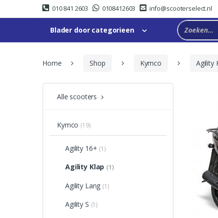
Skip
Skip
010 841 2603
0108412603
info@scooterselect.nl
to
to
navigation
content
Blader door categorieen
Home
Shop
Kymco
Agility
Alle scooters
Kymco
(19)
Agility 16+
(1)
Agility Klap
(1)
Agility Lang
(1)
Agility S
(1)