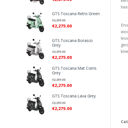
een
hee
GTS Toscana Retro Green
€
2,299.00
Erva
€
2,275.00
woo
lesv
GTS Toscana Borasco
gec
Grey
kni
€
2,299.00
€
2,275.00
GTS Toscana Mat Corris
Grey
€
2,299.00
€
2,275.00
GTS Toscana Lava Grey
€
2,299.00
€
2,275.00
Cat