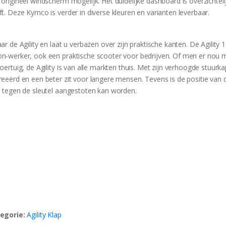
 origineel windscherm mogelijk. Het duidelijke dashboard is overzichtel
ft. Deze Kymco is verder in diverse kleuren en varianten leverbaar.
ar de Agility en laat u verbazen over zijn praktische kanten. De Agility
n-werker, ook een praktische scooter voor bedrijven. Of men er nou me
oertuig, de Agility is van alle markten thuis. Met zijn verhoogde stuur
reeërd en een beter zit voor langere mensen. Tevens is de positie van 
e tegen de sleutel aangestoten kan worden.
egorie:
Agility Klap