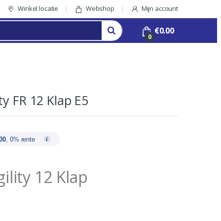
Winkel locatie
Webshop
Mijn account
€
0.00
0
ty FR 12 Klap E5
00
, 0% rente
lity 12 Klap