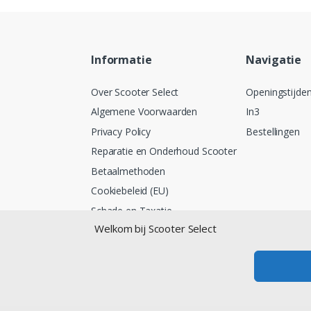
Informatie
Navigatie
Over Scooter Select
Openingstijde
Algemene Voorwaarden
In3
Privacy Policy
Bestellingen
Reparatie en Onderhoud Scooter
Betaalmethoden
Cookiebeleid (EU)
Schade en Taxatie
Welkom bij Scooter Select
Lease