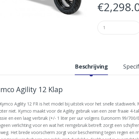
€
2,298.
Q
u
a
n
t
i
t
y
Beschrijving
Specif
mco Agility 12 Klap
Kymco Agility 12 FR is het model bij uitstek voor het snelle stadswerk
oter niet. Kymco maakt voor de Agility gebruik van een zeer fraaie 4-t
ssie en een laag verbruik (+/- 1 liter per uur volgens Euronorm 99/700/
ogeen verlichting voor en wat het remgebruik betreft zorgt een schijfre
weg. Het brede voorscherm zorgt voor bescherming tegen regen en moc