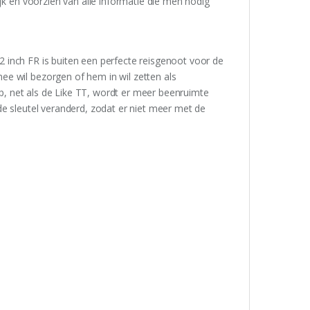
ijk en voorzien van alle informatie die men nodig
 12 inch FR is buiten een perfecte reisgenoot voor de
e wil bezorgen of hem in wil zetten als
kap, net als de Like TT, wordt er meer beenruimte
de sleutel veranderd, zodat er niet meer met de