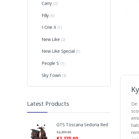
Carry
(2)
Filly
(5)
I-One X
(1)
New Like
(2)
New Like Special
(1)
People S
(1)
Sky Town
(3)
Ky
Latest Products
De 
sco
emi
GTS Toscana Sedona Red
hal
rem
€
2,299.00
€
2,275.00