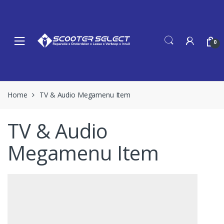
Skip
Skip
to
to
navigation
content
0
Home
TV & Audio Megamenu Item
TV & Audio
Megamenu Item