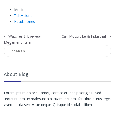
Music
Televisions
Headphones
Bericht
←
Watches & Eyewear
Car, Motorbike & Industrial
→
Megamenu Item
navigatie
Zoeken
naar:
About Blog
Lorem ipsum dolor sit amet, consectetur adipiscing elit. Sed
tincidunt, erat in malesuada aliquam, est erat faucibus purus, eget
viverra nulla sem vitae neque. Quisque id sodales libero.