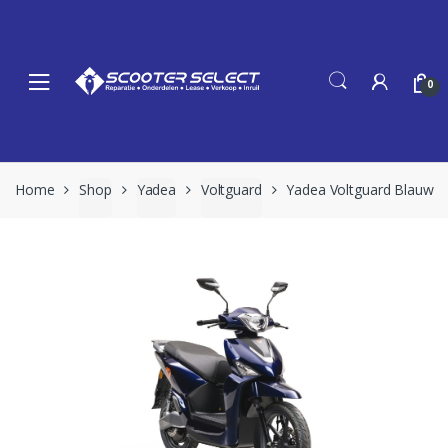
Skip
Skip
to
to
navigation
content
0
Home
Shop
Yadea
Voltguard
Yadea Voltguard Blauw