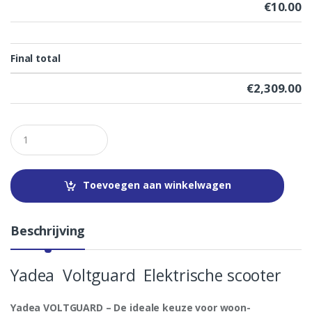
€
10.00
Final total
€
2,309.00
Q
u
a
n
t
Toevoegen aan winkelwagen
i
t
y
Beschrijving
Yadea Voltguard Elektrische scooter
Yadea VOLTGUARD – De ideale keuze voor woon-