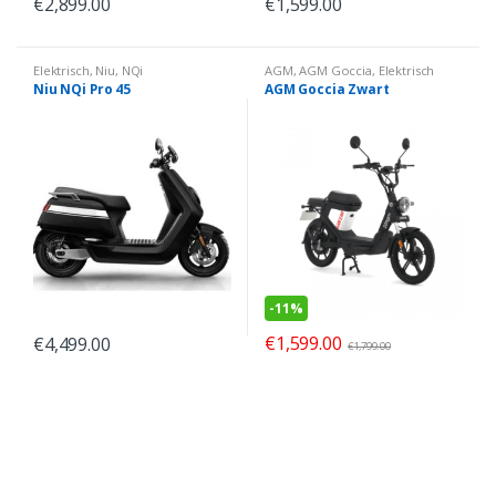
€
2,899.00
€
1,599.00
Elektrisch
,
Niu
,
NQi
AGM
,
AGM Goccia
,
Elektrisch
Niu NQi Pro 45
AGM Goccia Zwart
-
11%
€
1,599.00
€
4,499.00
€
1,799.00