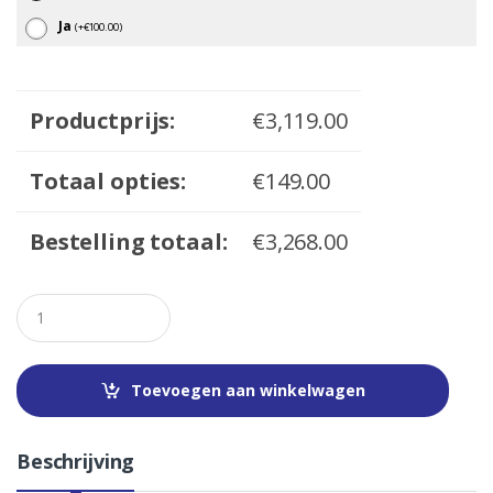
Ja
(
+
€
100.00
)
Productprijs:
€
3,119.00
Totaal opties:
€
149.00
Bestelling totaal:
€
3,268.00
Q
u
a
n
t
Toevoegen aan winkelwagen
i
t
y
Beschrijving