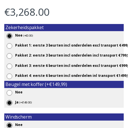
€
3,268.00
Zekerheidspakket
Nee
(
+
€
0.00
)
Pakket 1: eerste 3 beurten incl onderdelen excl transport €499
Pakket 2: eerste 3 beurten incl onderdelen incl transport €799
Pakket 3: eerste 6 beurten incl onderdelen excl transport €999
Pakket 4: eerste 6 beurten incl onderdelen inl transport €1499
Beugel met koffer (+€149,99)
Nee
Ja
(
+
€
149.00
)
Windscherm
Nee