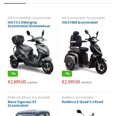
IVA Scootmobiel
,
Scootmobiel
IVA Scootmobiel
,
Scootmobiel
IVA T3 2.0 Matgrijs
IVA Z1000 Scootmobiel
Scootmobiel Uitneembaar
accu
-
7%
-
7%
€
2,699.00
€
2,599.00
€
2,899.00
€
2,799.00
Elektrisch
,
Move
,
Scootmobiel
Rolektro
,
Scootmobiel
Move Vigorous E3
Rolektro E-Quad V.3 Rood
Scootmobiel