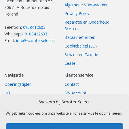
Jacob van Campenplein 55,
Algemene Voorwaarden
3067 LA Rotterdam Zuid-
Privacy Policy
Holland
Reparatie en Onderhoud
Telefoon:
0108412603
Scooter
Whatsapp:
0108412603
Betaalmethoden
Email:
info@scooterselect.nl
Cookiebeleid (EU)
Schade en Taxatie
Lease
Navigatie
Klantenservice
Openingstijden
Contact
In3
My Account
Bestellingen
Track your Order
Welkom bij Scooter Select
Returns/Exchange
Wij gebruiken cookies om onze website en onze service te optimaliseren.