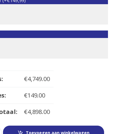
r (+€149,99)
s:
€
4,749.00
s:
€
149.00
otaal:
€
4,898.00
Toevoegen aan winkelwagen