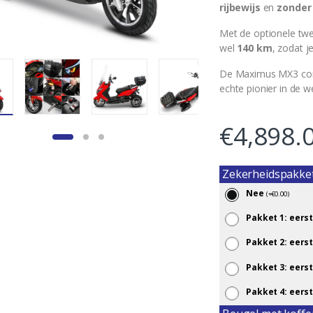
rijbewijs
en
zonder
Met de optionele twe
wel
140 km
, zodat j
De Maximus MX3 comb
echte pionier in de we
€
4,898.
Zekerheidspakke
Nee
(
+
€
0.00
)
Pakket 1: eerst
Pakket 2: eerst
Pakket 3: eerst
Pakket 4: eerst