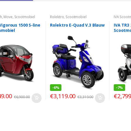
ch
,
Move
,
Scootmobiel
Rolektro
,
Scootmobiel
IVA Scoot
igorous 1500 S-line
Rolektro E-Quad V.3 Blauw
IVA TR3 
mmobiel
Scootmo
-
6%
-
7%
49.00
€
3,119.00
€
2,799
€
6,900.00
€
3,319.00