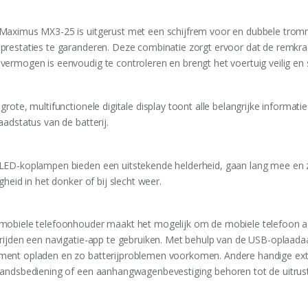
Maximus MX3-25 is uitgerust met een schijfrem voor en dubbele tro
prestaties te garanderen. Deze combinatie zorgt ervoor dat de remkrach
vermogen is eenvoudig te controleren en brengt het voertuig veilig en sn
grote, multifunctionele digitale display toont alle belangrijke informa
aadstatus van de batterij.
LED-koplampen bieden een uitstekende helderheid, gaan lang mee en zi
igheid in het donker of bij slecht weer.
mobiele telefoonhouder maakt het mogelijk om de mobiele telefoon aan
 rijden een navigatie-app te gebruiken. Met behulp van de USB-oplaadaa
ent opladen en zo batterijproblemen voorkomen. Andere handige ext
tandsbediening of een aanhangwagenbevestiging behoren tot de uitrust