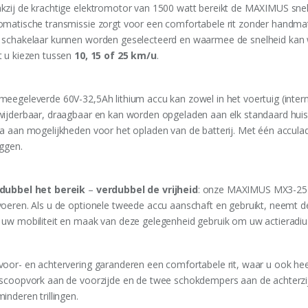
kzij de krachtige elektromotor van 1500 watt bereikt de MAXIMUS sne
omatische transmissie zorgt voor een comfortabele rit zonder handmatig
 schakelaar kunnen worden geselecteerd en waarmee de snelheid kan wo
t u kiezen tussen
10, 15 of 25 km/u
.
meegeleverde 60V-32,5Ah lithium accu kan zowel in het voertuig (intern
wijderbaar, draagbaar en kan worden opgeladen aan elk standaard huis
la aan mogelijkheden voor het opladen van de batterij. Met één accula
eggen.
dubbel het bereik
–
verdubbel de vrijheid
: onze MAXIMUS MX3-25 k
voeren. Als u de optionele tweede accu aanschaft en gebruikt, neemt de
 uw mobiliteit en maak van deze gelegenheid gebruik om uw actieradius
voor- en achtervering garanderen een comfortabele rit, waar u ook he
escoopvork aan de voorzijde en de twee schokdempers aan de achter
inderen trillingen.