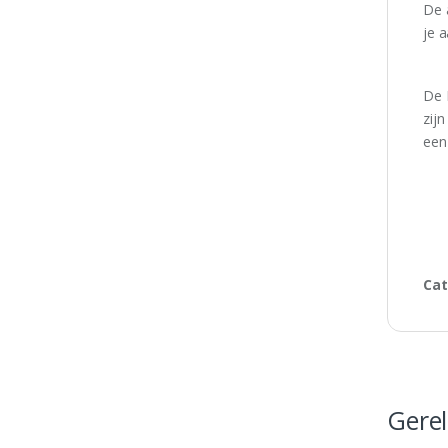
De 
je 
De 
zij
een 
Cat
Gere