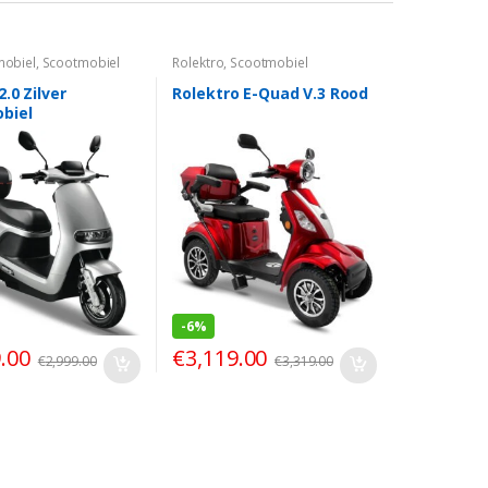
mobiel
,
Scootmobiel
Rolektro
,
Scootmobiel
2.0 Zilver
Rolektro E-Quad V.3 Rood
biel
-
6%
.00
€
3,119.00
€
2,999.00
€
3,319.00