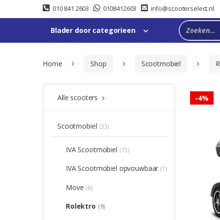
Skip
Skip
010 841 2603
0108412603
info@scooterselect.nl
to
to
navigation
content
Blader door categorieen
Home
Shop
Scootmobiel
R
Alle scooters
-
4%
Scootmobiel
(33)
IVA Scootmobiel
(15)
IVA Scootmobiel opvouwbaar
(1)
Move
(6)
Rolektro
(9)