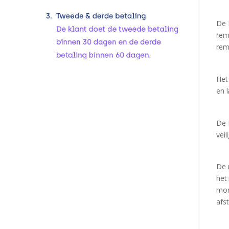
De 
rem
rem
Het 
en l
De 
veil
De 
het
mom
afs