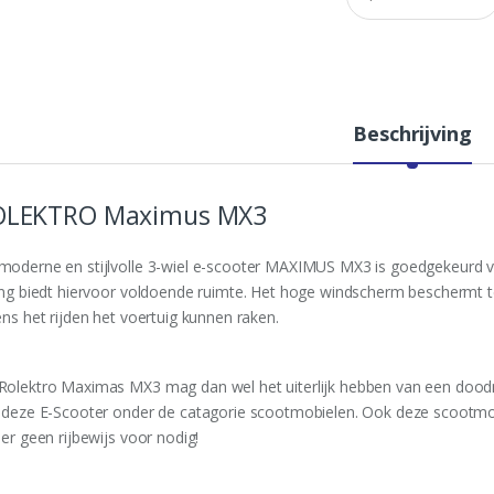
a
n
t
i
t
y
Beschrijving
OLEKTRO Maximus MX3
moderne en stijlvolle 3-wiel e-scooter MAXIMUS MX3 is goedgekeurd 
ting biedt hiervoor voldoende ruimte. Het hoge windscherm beschermt 
ens het rijden het voertuig kunnen raken.
Rolektro Maximas MX3 mag dan wel het uiterlijk hebben van een doodn
t deze E-Scooter onder de catagorie scootmobielen. Ook deze scoot
ier geen rijbewijs voor nodig!