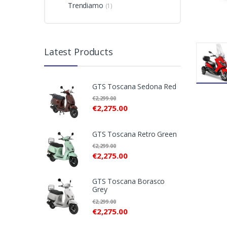
Trendiamo
(1)
Latest Products
GTS Toscana Sedona Red
€
2,299.00
€
2,275.00
GTS Toscana Retro Green
€
2,299.00
€
2,275.00
GTS Toscana Borasco
Grey
€
2,299.00
€
2,275.00