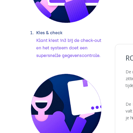
R
De 
zit
tijd
De 
val
je h