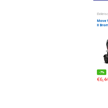
Elektris
Move V
II Bro
-
7%
€
6,4