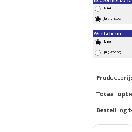
Beugel met koffe
Nee
Ja
(
+
€
149.00
)
Windscherm
Nee
Ja
(
+
€
100.00
)
Productprij
Totaal optie
Bestelling t
Q
u