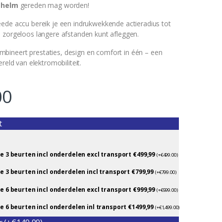
 helm
gereden mag worden!
ede accu bereik je een indrukwekkende actieradius tot
e zorgeloos langere afstanden kunt afleggen.
ineert prestaties, design en comfort in één – een
reld van elektromobiliteit.
00
t
e 3 beurten incl onderdelen excl transport €499,99
(
+
€
499.00
)
e 3 beurten incl onderdelen incl transport €799,99
(
+
€
799.00
)
e 6 beurten incl onderdelen excl transport €999,99
(
+
€
999.00
)
e 6 beurten incl onderdelen inl transport €1499,99
(
+
€
1,499.00
)