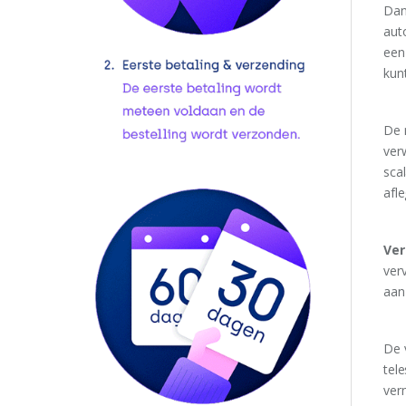
Dan
aut
een
kun
De 
ver
sca
afl
Ver
ver
aan
De 
tel
verm