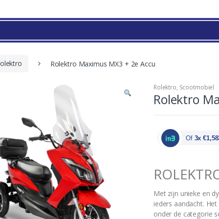
olektro
Rolektro Maximus MX3 + 2e Accu
Rolektro
,
Scootmobiel
Rolektro M
Of
3x €1,58
ROLEKTRO
Met zijn unieke en d
ieders aandacht. Het 
onder de categorie s