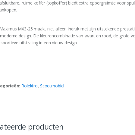
afsluitbare, ruime koffer (topkoffer) biedt extra opbergruimte voor spu
aankopen.
Maximus MX3-25 maakt niet alleen indruk met zijn uitstekende presta
n moderne design. De kleurencombinatie van zwart en rood, de grote v
sportieve uitstraling in een nieuw design.
egorieën:
Rolektro
,
Scootmobiel
lateerde producten