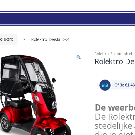
olektro
Rolektro Deisla DS4
Rolektro
,
Scootmobiel
Rolektro De
Of
3x €1,46
De weerbe
De Rolektr
stedelijke
die je nie