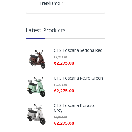
Trendiamo
(1)
Latest Products
GTS Toscana Sedona Red
€
2,299.00
€
2,275.00
GTS Toscana Retro Green
€
2,299.00
€
2,275.00
GTS Toscana Borasco
Grey
€
2,299.00
€
2,275.00