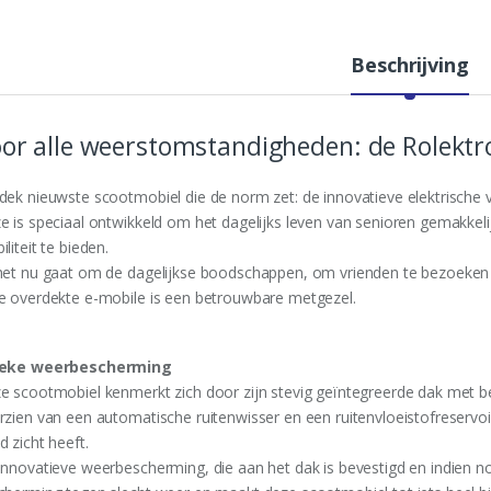
i
t
y
Beschrijving
or alle weerstomstandigheden: de Rolektr
dek nieuwste scootmobiel die de norm zet: de innovatieve elektrische v
e is speciaal ontwikkeld om het dagelijks leven van senioren gemakkelijk
liteit te bieden.
het nu gaat om de dagelijkse boodschappen, om vrienden te bezoeken 
e overdekte e-mobile is een betrouwbare metgezel.
eke weerbescherming
e scootmobiel kenmerkt zich door zijn stevig geïntegreerde dak met b
rzien van een automatische ruitenwisser en een ruitenvloeistofreserv
 zicht heeft.
innovatieve weerbescherming, die aan het dak is bevestigd en indien no