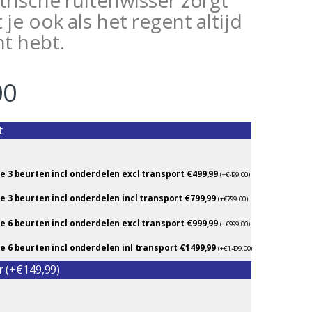
trische ruitenwisser zorgt
 je ook als het regent altijd
ht hebt.
00
t
e 3 beurten incl onderdelen excl transport €499,99
(
+
€
499.00
)
e 3 beurten incl onderdelen incl transport €799,99
(
+
€
799.00
)
e 6 beurten incl onderdelen excl transport €999,99
(
+
€
999.00
)
e 6 beurten incl onderdelen inl transport €1499,99
(
+
€
1,499.00
)
r (+€149,99)