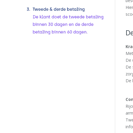
bes
Hie
sco
De
Kra
Met 
De 
De 
zor
De 
Com
Rij
arm
Twe
inf