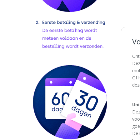
Vo
Ont
Dez
mobi
Of 
dez
Uni
Dez
voo
goed
De 