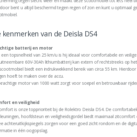
cherming tegen slecht weer en maakt deze scootmobiel tot iets heel bi
rdoor bent u altijd beschermd tegen regen of zon en kunt u optimaal g
otmobiel.
 kenmerken van de Deisla DS4
chtige batterij en motor
een topsnelheid van 25 km/u is hij ideaal voor comfortabele en veilige r
uitneembare 60V-30Ah lithiumbatterij kan extern of rechtstreeks op he
scootmobiel biedt een indrukwekkend bereik van circa 55 km. Hierdoor 
gen hoeft te maken over de accu.
krachtige motor van 1000 watt zorgt voor soepel en betrouwbaar rijde
fort en veiligheid
comfort is onze topprioriteit bij de Rolektro Deisla DS4. De comfortabel
leuningen, hoofdsteun en veiligheidsgordel biedt maximaal zitcomfort e
e achteruitkijkspiegels zorgen voor een goed zicht rondom en de digital
ormatie in één oogopslag.