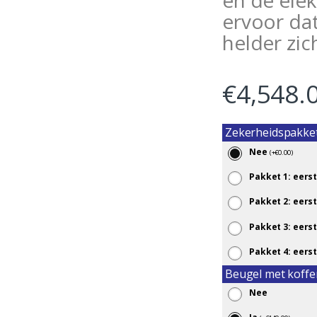
en de elek
ervoor dat
helder zic
€
4,548.
Zekerheidspakke
Nee
(
+
€
0.00
)
Pakket 1: eerst
Pakket 2: eerst
Pakket 3: eerst
Pakket 4: eerst
Beugel met koffe
Nee