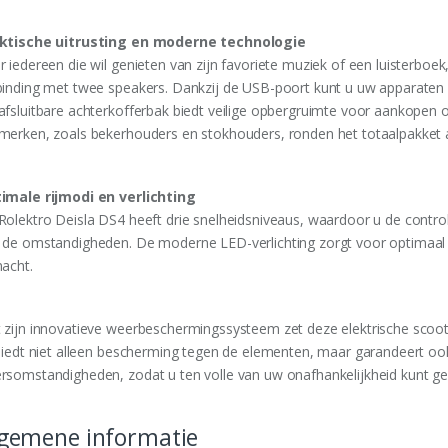
ktische uitrusting en moderne technologie
r iedereen die wil genieten van zijn favoriete muziek of een luisterboek
binding met twee speakers. Dankzij de USB-poort kunt u uw apparate
afsluitbare achterkofferbak biedt veilige opbergruimte voor aankopen o
merken, zoals bekerhouders en stokhouders, ronden het totaalpakket a
imale rijmodi en verlichting
olektro Deisla DS4 heeft drie snelheidsniveaus, waardoor u de controle e
 de omstandigheden. De moderne LED-verlichting zorgt voor optimaal zi
nacht.
 zijn innovatieve weerbeschermingssysteem zet deze elektrische scoot
 biedt niet alleen bescherming tegen de elementen, maar garandeert ook
rsomstandigheden, zodat u ten volle van uw onafhankelijkheid kunt ge
gemene informatie