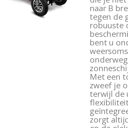
naar B br
tegen de g
robuuste 
beschermi
bent u ond
weersomst
onderweg 
zonneschij
Met een t
zweef je 
terwijl d
flexibilite
geïntegre
zorgt alti