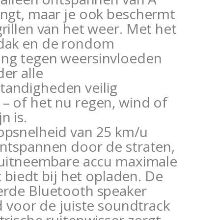
engt, maar je ook beschermt
rillen van het weer. Met het
dak en de rondom
ng tegen weersinvloeden
er alle
andigheden veilig
– of het nu regen, wind of
n is.
opsnelheid van 25 km/u
ontspannen door de straten,
e uitneembare accu maximale
it biedt bij het opladen. De
erde Bluetooth speaker
jd voor de juiste soundtrack