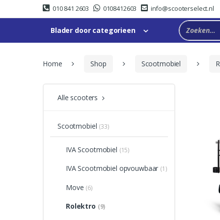
Skip
Skip
010 841 2603
0108412603
info@scooterselect.nl
to
to
navigation
content
Blader door categorieen
Home
Shop
Scootmobiel
R
Alle scooters
Scootmobiel
(33)
IVA Scootmobiel
(15)
IVA Scootmobiel opvouwbaar
(1)
Move
(6)
Rolektro
(9)