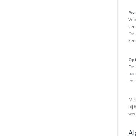
Pra
Voo
ver
De 
ken
Opt
De R
aan
en 
Met
hij
wee
Al