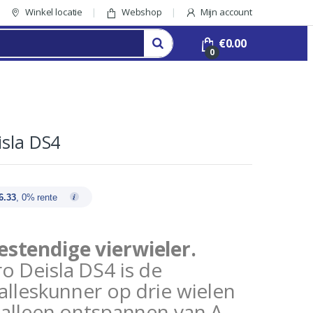
Winkel locatie
Webshop
Mijn account
€
0.00
0
isla DS4
6.33
, 0% rente
stendige vierwieler.
o Deisla DS4 is de
 alleskunner op drie wielen
t alleen ontspannen van A