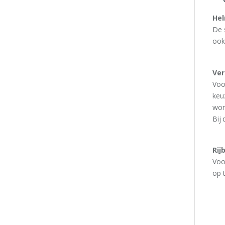
Hel
De 
ook
Ver
Voor
keu
wor
Bij
Rij
Voo
op 