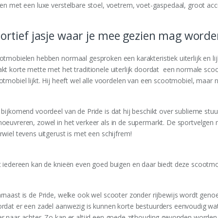
ten met een luxe verstelbare stoel, voetrem, voet-gaspedaal, groot a
ortief jasje waar je mee gezien mag worde
otmobielen hebben normaal gesproken een karakteristiek uiterlijk en li
kt korte mette met het traditionele uiterlijk doordat een normale scoo
tmobiel lijkt. Hij heeft wel alle voordelen van een scootmobiel, maar n
 bijkomend voordeel van de Pride is dat hij beschikt over sublieme st
oeuvreren, zowel in het verkeer als in de supermarkt. De sportvelgen 
rwiel tevens uitgerust is met een schijfrem!
t iedereen kan de knieën even goed buigen en daar biedt deze scootmob
rnaast is de Pride, welke ook wel scooter zonder rijbewijs wordt geno
rdat er een zadel aanwezig is kunnen korte bestuurders eenvoudig wat
r naar achter. Zo kan er altijd een goede zithouding gevonden word