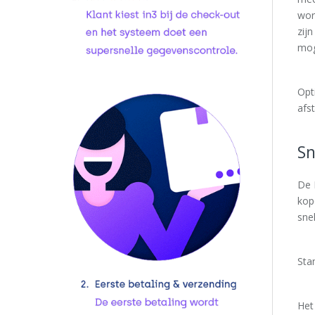
wor
zij
mog
Opt
afst
Sn
De 
kop
sne
Sta
Het