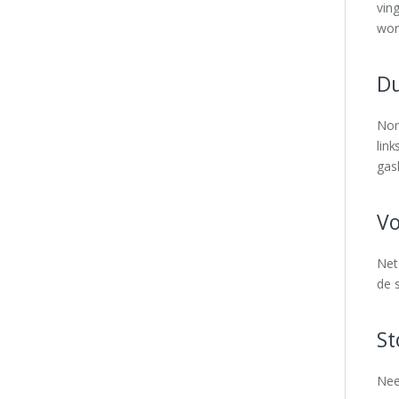
vin
wor
Du
Nor
lin
gas
Vo
Net
de 
St
Nee