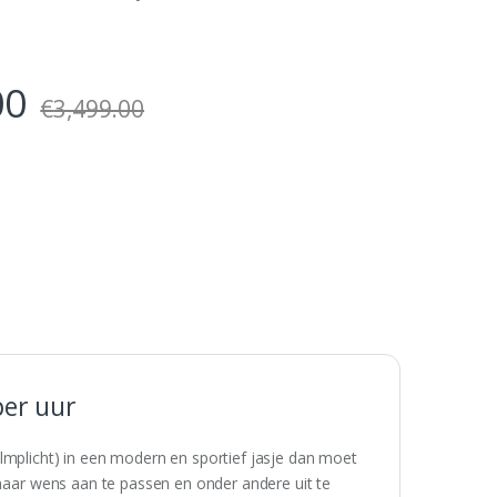
00
€
3,499.00
per uur
lmplicht) in een modern en sportief jasje dan moet
 naar wens aan te passen en onder andere uit te