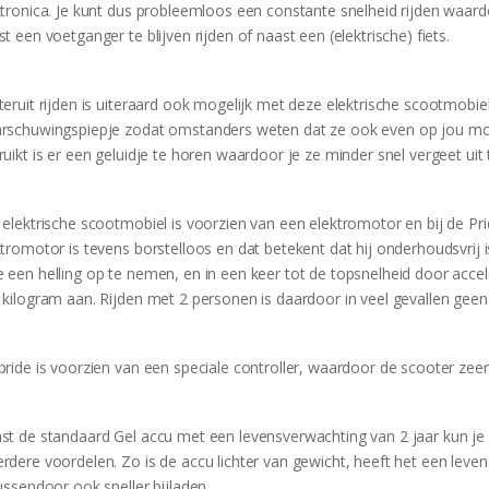
ktronica. Je kunt dus probleemloos een constante snelheid rijden waardo
t een voetganger te blijven rijden of naast een (elektrische) fiets.
eruit rijden is uiteraard ook mogelijk met deze elektrische scootmobiel. 
rschuwingspiepje zodat omstanders weten dat ze ook even op jou moet
uikt is er een geluidje te horen waardoor je ze minder snel vergeet uit 
 elektrische scootmobiel is voorzien van een elektromotor en bij de Pri
ktromotor is tevens borstelloos en dat betekent dat hij onderhoudsvrij
 een helling op te nemen, en in een keer tot de topsnelheid door acce
 kilogram aan. Rijden met 2 personen is daardoor in veel gevallen geen
pride is voorzien van een speciale controller, waardoor de scooter zeer 
st de standaard Gel accu met een levensverwachting van 2 jaar kun je 
rdere voordelen. Zo is de accu lichter van gewicht, heeft het een leven
ussendoor ook sneller bijladen.