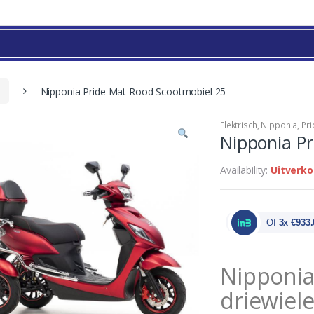
Nipponia Pride Mat Rood Scootmobiel 25
Elektrisch
,
Nipponia
,
Pri
Nipponia Pr
Availability:
Uitverko
Of
3x €933.
Nipponia
driewiel