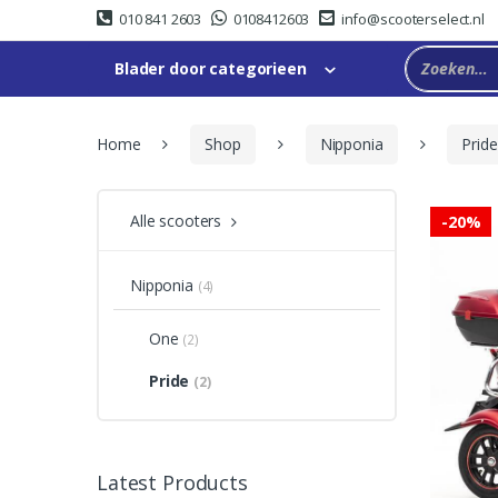
Skip
Skip
010 841 2603
0108412603
info@scooterselect.nl
to
to
navigation
content
Blader door categorieen
Home
Shop
Nipponia
Pride
Alle scooters
-
20%
Nipponia
(4)
One
(2)
Pride
(2)
Latest Products