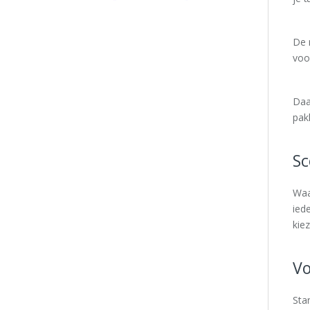
De 
voo
Daa
pak
Sc
Waa
ied
kiez
Vo
Sta