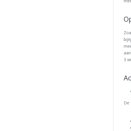
mee
Op
Zoa
bij
mee
aan
3 w
Ac
De 