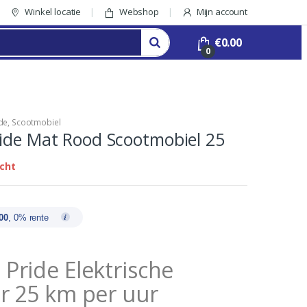
Winkel locatie
Webshop
Mijn account
€
0.00
0
de
,
Scootmobiel
ide Mat Rood Scootmobiel 25
cht
00
, 0% rente
 Pride Elektrische
er 25 km per uur