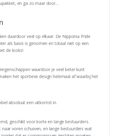
ccupakket, en ga zo maar door…
n
jken daardoor veel op elkaar. De Nipponia Pride
ter als basis is genomen en totaal niet op een
iet de looks!
uureigenschappen waardoor je veel beter kunt
maken het sportieve design helemaal af waarbij het
iel absoluut een uitkomst in.
emd, geschikt voor korte en lange bestuurders.
 naar voren schuiven, en lange bestuurders wat
en zonder dat er compromissen gesloten moeten