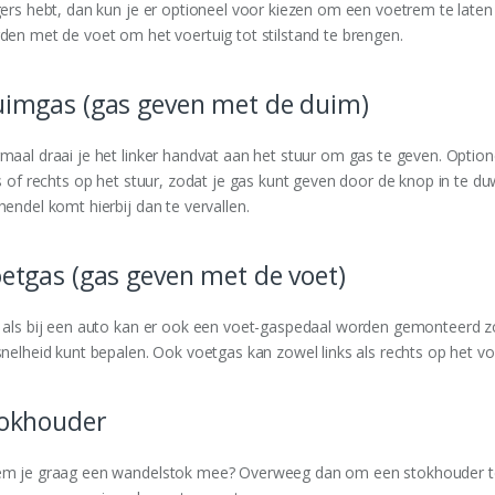
gers hebt, dan kun je er optioneel voor kiezen om een voetrem te late
den met de voet om het voertuig tot stilstand te brengen.
imgas (gas geven met de duim)
maal draai je het linker handvat aan het stuur om gas te geven. Optio
ks of rechts op het stuur, zodat je gas kunt geven door de knop in te 
hendel komt hierbij dan te vervallen.
etgas (gas geven met de voet)
 als bij een auto kan er ook een voet-gaspedaal worden gemonteerd zo
snelheid kunt bepalen. Ook voetgas kan zowel links als rechts op het 
okhouder
m je graag een wandelstok mee? Overweeg dan om een stokhouder te l