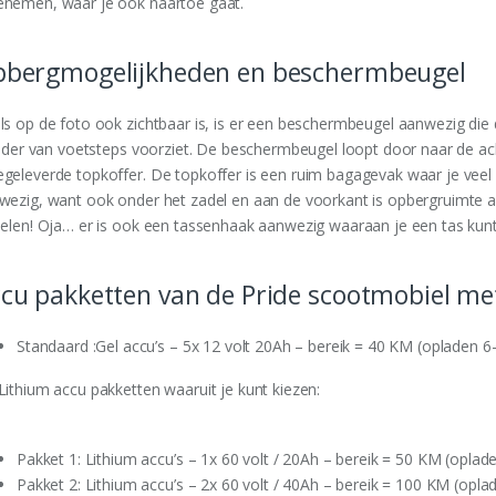
nemen, waar je ook naartoe gaat.
bergmogelijkheden en beschermbeugel
ls op de foto ook zichtbaar is, is er een beschermbeugel aanwezig die
rijder van voetsteps voorziet. De beschermbeugel loopt door naar de ac
geleverde topkoffer. De topkoffer is een ruim bagagevak waar je veel 
wezig, want ook onder het zadel en aan de voorkant is opbergruimte a
ielen! Oja… er is ook een tassenhaak aanwezig waaraan je een tas kunt
cu pakketten van de Pride scootmobiel met
Standaard :Gel accu’s – 5x 12 volt 20Ah – bereik = 40 KM (opladen 6-
Lithium accu pakketten waaruit je kunt kiezen:
Pakket 1: Lithium accu’s – 1x 60 volt / 20Ah – bereik = 50 KM (oplade
Pakket 2: Lithium accu’s – 2x 60 volt / 40Ah – bereik = 100 KM (opla