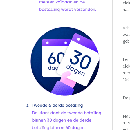
ele
naas
Acht
waa
gebr
Een
ele
mee
150
De 
Naa
mee
je t