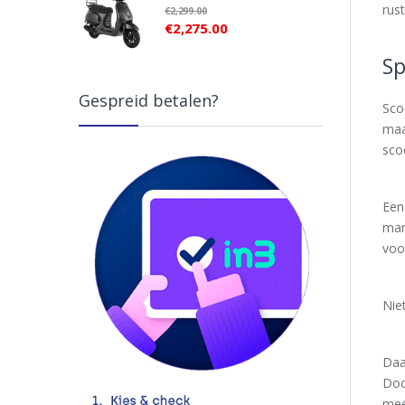
rus
€
2,299.00
€
2,275.00
Sp
Gespreid betalen?
Sco
maa
scoo
Een
man
voo
Nie
Daa
Doo
mee