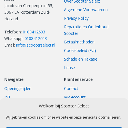
Over Scooter Select
Jacob van Campenplein 55,
Algemene Voorwaarden
3067 LA Rotterdam Zuid-
Privacy Policy
Holland
Reparatie en Onderhoud
Telefoon:
0108412603
Scooter
Whatsapp:
0108412603
Betaalmethoden
Email:
info@scooterselect.nl
Cookiebeleid (EU)
Schade en Taxatie
Lease
Navigatie
Klantenservice
Openingstijden
Contact
In3
My Account
Welkom bij Scooter Select
Bestellingen
Track your Order
Returns/Exchange
Wij gebruiken cookies om onze website en onze service te optimaliseren.