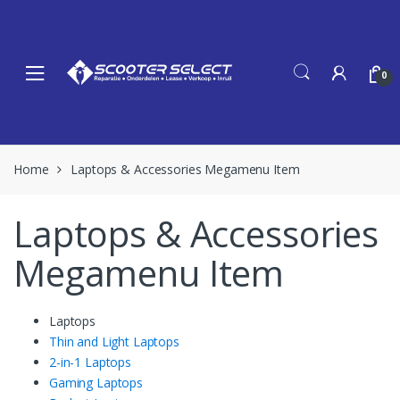
Skip
Skip
to
to
navigation
content
0
Home
Laptops & Accessories Megamenu Item
Laptops & Accessories
Megamenu Item
Laptops
Thin and Light Laptops
2-in-1 Laptops
Gaming Laptops