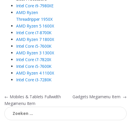
Intel Core i9-7980XE
AMD Ryzen
Threadripper 1950X
AMD Ryzen 5 1600X
Intel Core i7-8700K
AMD Ryzen 7 1800X
Intel Core i5-7600K
AMD Ryzen 3 1300X
Intel Core i7-7820X
Intel Core i5-7600K
AMD Ryzen 4 1100X
Intel Core i3-7280K
Bericht
←
Mobiles & Tablets Fullwidth
Gadgets Megamenu Item
→
Megamenu Item
navigatie
Zoeken
naar: