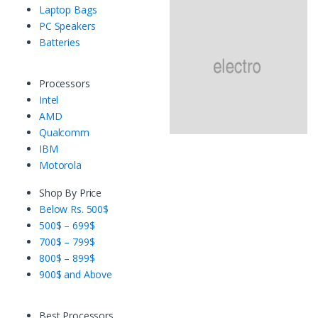
Laptop Bags
PC Speakers
Batteries
Processors
Intel
AMD
Qualcomm
IBM
Motorola
Shop By Price
Below Rs. 500$
500$ – 699$
700$ – 799$
800$ – 899$
900$ and Above
Best Processors