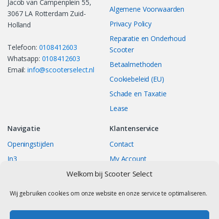
Jacob van Campenplein 55,
Algemene Voorwaarden
3067 LA Rotterdam Zuid-
Privacy Policy
Holland
Reparatie en Onderhoud
Telefoon:
0108412603
Scooter
Whatsapp:
0108412603
Betaalmethoden
Email:
info@scooterselect.nl
Cookiebeleid (EU)
Schade en Taxatie
Lease
Navigatie
Klantenservice
Openingstijden
Contact
In3
My Account
Bestellingen
Track your Order
Welkom bij Scooter Select
Returns/Exchange
Wij gebruiken cookies om onze website en onze service te optimaliseren.