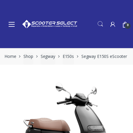
Skip
Skip
to
to
navigation
content
0
Home
Shop
Segway
E150s
Segway E150S eScooter