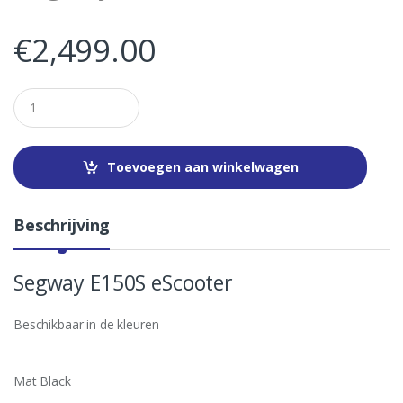
€
2,499.00
Q
u
a
n
t
Toevoegen aan winkelwagen
i
t
y
Beschrijving
Segway E150S eScooter
Beschikbaar in de kleuren
Mat Black