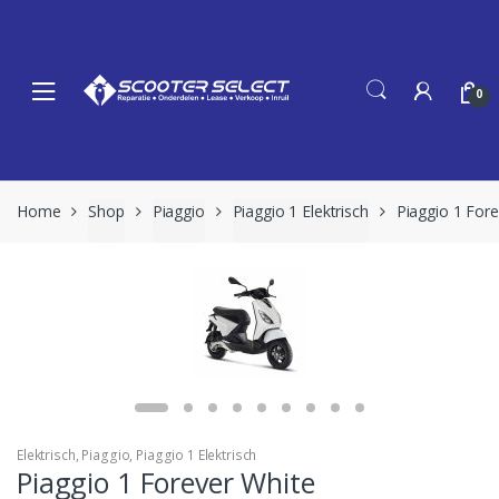
Skip
Skip
to
to
navigation
content
0
Home
Shop
Piaggio
Piaggio 1 Elektrisch
Piaggio 1 For
Elektrisch
,
Piaggio
,
Piaggio 1 Elektrisch
Piaggio 1 Forever White