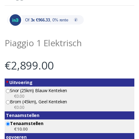
Of
3x €966.33
, 0% rente
Piaggio 1 Elektrisch
€
2,899.00
*
Uitvoering
Snor (25km) Blauw Kenteken
€0.00
Brom (45km), Geel Kenteken
€0.00
Tenaamstellen
Tenaamstellen
€10.00
opvoeren