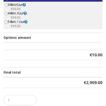
34km/uur
€99.00
44km /uur
€99.00
54km / Uur
€99.00
Options amount
€
10.00
Final total
€
2,909.00
Q
u
a