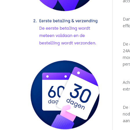
acc
Dan
effi
De 
24A
mode
per
Ach
extr
De 
nod
aan