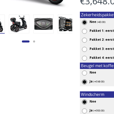
€
3,648.
Zekerheidspakke
Nee
(
+
€
0.00
)
Pakket 1: eerst
Pakket 2: eerst
Pakket 3: eerst
Pakket 4: eerst
Beugel met koffe
Nee
Ja
(
+
€
149.00
)
Windscherm
Nee
Ja
(
+
€
100.00
)