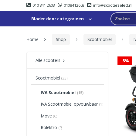
Skip
Skip
010 841 2603
0108412603
info@scooterselect.nl
to
to
navigation
content
Blader door categorieen
Home
Shop
Scootmobiel
I
Alle scooters
-
8%
Scootmobiel
(33)
IVA Scootmobiel
(15)
IVA Scootmobiel opvouwbaar
(1)
Move
(6)
Rolektro
(9)