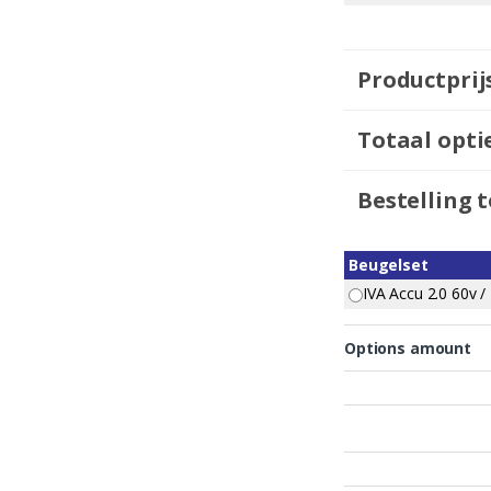
Productprij
Totaal optie
Bestelling t
Beugelset
IVA Accu 2.0 60v /
Options amount