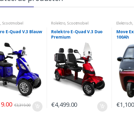
o
,
Scootmobiel
Rolektro
,
Scootmobiel
Elektrisch
,
ro E-Quad V.3 Blauw
Rolektro E-Quad V.3 Duo
Move Ex
Premium
100Ah
19.00
€
4,499.00
€
1,100
€
3,319.00