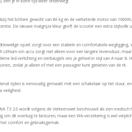
u, ben je in korte tijd weer onderweg!
kzij het lichtere gewicht van 86 kg en de verbeterde motor van 1000W, 
ciëntie. De nieuwe matgrijze kleur geeft de scooter een extra stijlvolle ui
driewielige opzet zorgt voor een stabiele en comfortabele wegligging, 
h Lithium-ion accu zorgt niet alleen voor een langere levensduur, maar
rne led-verlichting en sierbeugels reis je geheel in stijl van A naar B
sonen, zodat je alleen of met een passagier kunt genieten van de rit.
teruit rijden is eenvoudig gemaakt met een schakelaar op het stuur, en
a veiligheid.
IVA T3 2.0 wordt volgens de Verkeerswet beschouwd als een medisch hul
ig om dit voertuig te besturen, maar een WA-verzekering is wel verplich
 het comfort en gebruiksgemak.