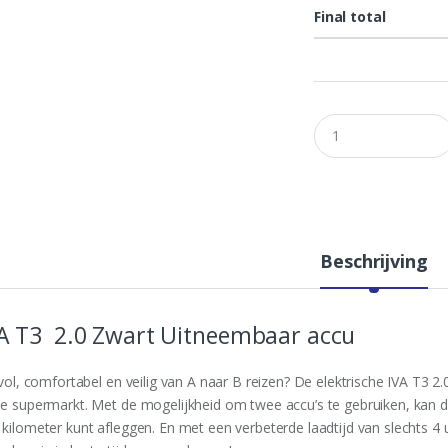
Final total
Q
u
a
n
t
i
t
y
Beschrijving
A T3 2.0 Zwart Uitneembaar accu
lvol, comfortabel en veilig van A naar B reizen? De elektrische IVA T3 2.
de supermarkt. Met de mogelijkheid om twee accu’s te gebruiken, kan d
 kilometer kunt afleggen. En met een verbeterde laadtijd van slechts 4 u