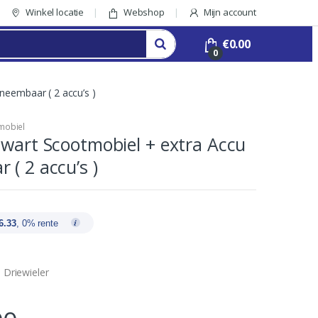
Winkel locatie
Webshop
Mijn account
€
0.00
0
neembaar ( 2 accu’s )
mobiel
Zwart Scootmobiel + extra Accu
 ( 2 accu’s )
6.33
, 0% rente
e Driewieler