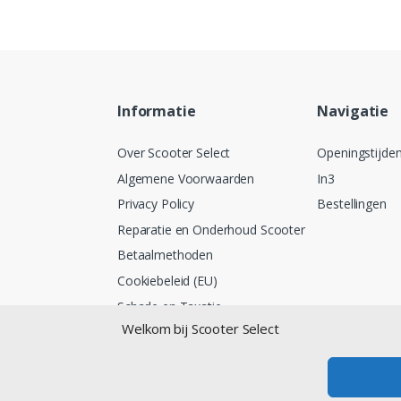
Informatie
Navigatie
Over Scooter Select
Openingstijde
Algemene Voorwaarden
In3
Privacy Policy
Bestellingen
Reparatie en Onderhoud Scooter
Betaalmethoden
Cookiebeleid (EU)
Schade en Taxatie
Welkom bij Scooter Select
Lease