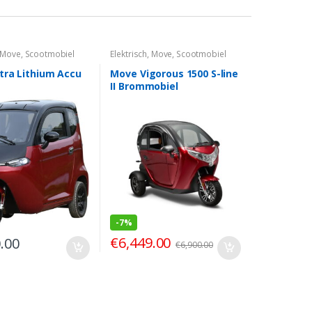
Move
,
Scootmobiel
Elektrisch
,
Move
,
Scootmobiel
tra Lithium Accu
Move Vigorous 1500 S-line
II Brommobiel
-
7%
€
6,449.00
.00
€
6,900.00