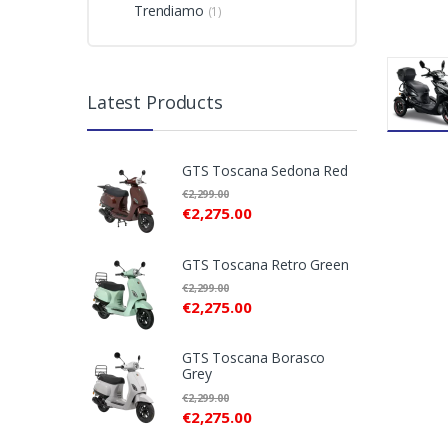
Trendiamo
(1)
Latest Products
GTS Toscana Sedona Red
€
2,299.00
€
2,275.00
GTS Toscana Retro Green
€
2,299.00
€
2,275.00
GTS Toscana Borasco
Grey
€
2,299.00
€
2,275.00